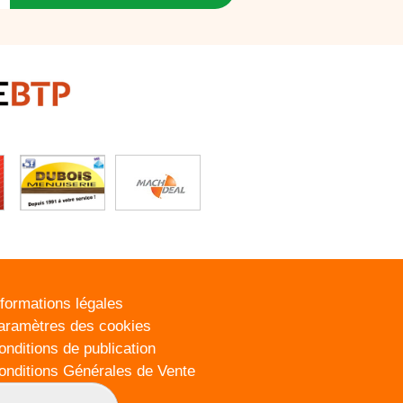
nformations légales
aramètres des cookies
onditions de publication
onditions Générales de Vente
lan du site