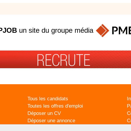
PJOB
un site du groupe
média
Tous les candidats
I
Toutes les offres d'emploi
P
Déposer un CV
C
Déposer une annonce
C
Témoignages utilisateurs
P