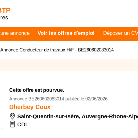
 BTP
dres
 une annonce
Voir les offres d'emploi
Déposer un C
>
Annonce Conducteur de travaux H/F - BE260602083014
Cette offre est pourvue.
Annonce BE260602083014 publiée le 02/06/2026
Dherbey Coux
Saint-Quentin-sur-Isère
,
Auvergne-Rhone-Alp
CDI