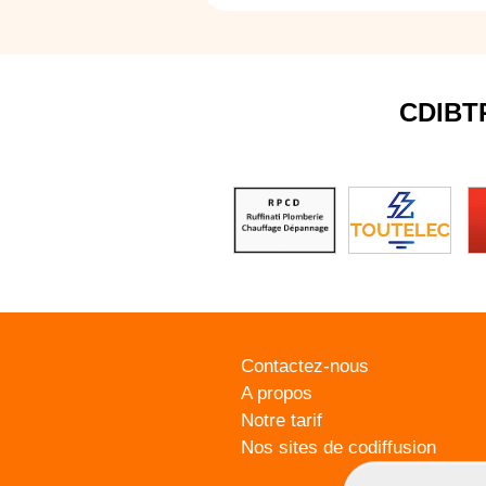
CDIBT
Contactez-nous
A propos
Notre tarif
Nos sites de codiffusion