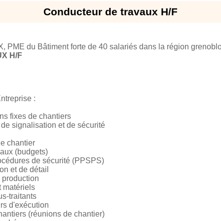
Conducteur de travaux H/F
ME du Bâtiment forte de 40 salariés dans la région grenoblois
X H/F
ntreprise :
ons fixes de chantiers
 de signalisation et de sécurité
e chantier
avaux (budgets)
procédures de sécurité (PPSPS)
on et de détail
 production
 matériels
s-traitants
rs d'exécution
hantiers (réunions de chantier)