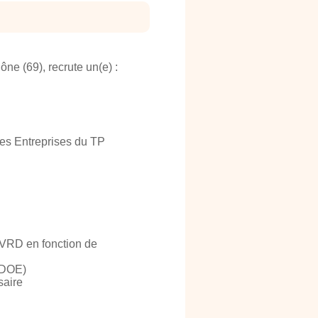
e (69), recrute un(e) :
les Entreprises du TP
s VRD en fonction de
n DOE)
saire