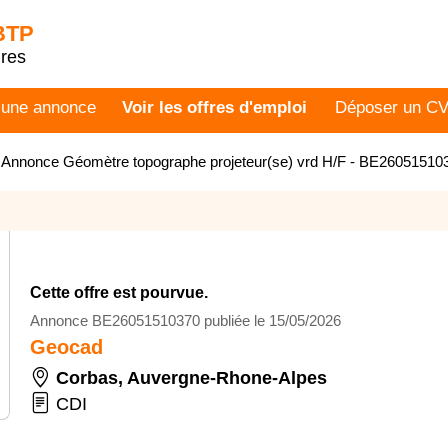
 BTP
dres
 une annonce
Voir les offres d'emploi
Déposer un C
>
Annonce Géomètre topographe projeteur(se) vrd H/F - BE26051510
Cette offre est pourvue.
Annonce BE26051510370 publiée le 15/05/2026
Geocad
Corbas
,
Auvergne-Rhone-Alpes
CDI