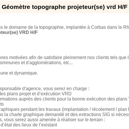
Géomètre topographe projeteur(se) vrd H/F
le domaine de la topographie, implantée à Corbas dans le Rhôn
teur(se) VRD H/F
s motivées afin de satisfaire pleinement nos clients tels que 
mmunes et d'agglomérations, etc...
eune et dynamique.
esponsable d'agence, vous serez en charge :
n des plans projet et d’exécution VRD
formations auprès des clients pour la bonne exécution des plan
ts
raphiques pendant les travaux (implantation / récolement / pla
ous la charte graphique demandé et des extractions SIG si néces
 vous serez aussi amenée à réaliser sur le terrain :
’état des lieux de l’existant