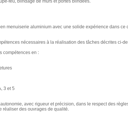
oupe-feu, blindage de murs et portes blindées.
n en menuiserie aluminium avec une solide expérience dans ce 
étences nécessaires à la réalisation des tâches décrites ci-de
s compétences en :
e
etures
 3 et 5
 autonomie, avec rigueur et précision, dans le respect des règl
e réaliser des ouvrages de qualité.