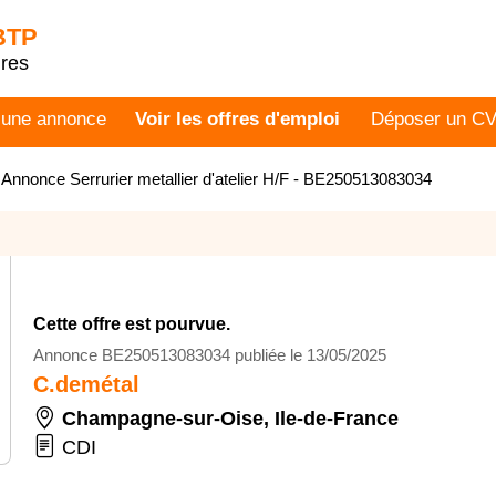
 BTP
dres
 une annonce
Voir les offres d'emploi
Déposer un C
>
Annonce Serrurier metallier d'atelier H/F - BE250513083034
Cette offre est pourvue.
Annonce BE250513083034 publiée le 13/05/2025
C.demétal
Champagne-sur-Oise
,
Ile-de-France
CDI