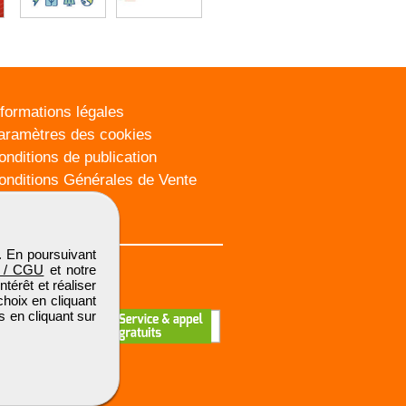
nformations légales
aramètres des cookies
onditions de publication
onditions Générales de Vente
lan du site
. En poursuivant
 / CGU
et notre
térêt et réaliser
choix en cliquant
s en cliquant sur