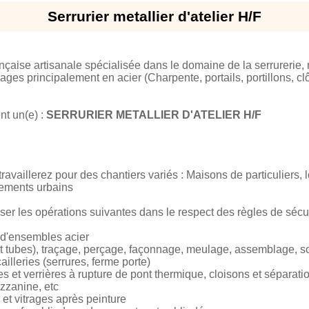
Serrurier metallier d'atelier H/F
nçaise artisanale spécialisée dans le domaine de la serrurerie, 
ages principalement en acier (Charpente, portails, portillons, clô
t un(e) :
SERRURIER METALLIER D'ATELIER H/F
 travaillerez pour des chantiers variés : Maisons de particuliers,
ements urbains
er les opérations suivantes dans le respect des règles de sécur
s d'ensembles acier
s et tubes), traçage, perçage, façonnage, meulage, assemblage, s
ailleries (serrures, ferme porte)
tes et verrières à rupture de pont thermique, cloisons et séparati
ezzanine, etc
et vitrages après peinture