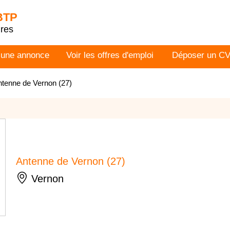
 BTP
dres
 une annonce
Voir les offres d'emploi
Déposer un C
tenne de Vernon (27)
Antenne de Vernon (27)
Vernon