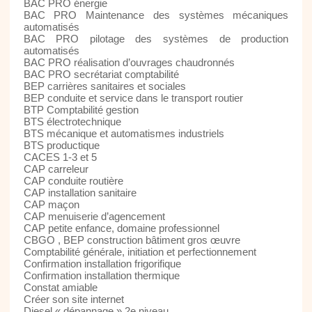
BAC PRO énergie
BAC PRO Maintenance des systèmes mécaniques
automatisés
BAC PRO pilotage des systèmes de production
automatisés
BAC PRO réalisation d’ouvrages chaudronnés
BAC PRO secrétariat comptabilité
BEP carrières sanitaires et sociales
BEP conduite et service dans le transport routier
BTP Comptabilité gestion
BTS électrotechnique
BTS mécanique et automatismes industriels
BTS productique
CACES 1-3 et 5
CAP carreleur
CAP conduite routière
CAP installation sanitaire
CAP maçon
CAP menuiserie d’agencement
CAP petite enfance, domaine professionnel
CBGO , BEP construction bâtiment gros œuvre
Comptabilité générale, initiation et perfectionnement
Confirmation installation frigorifique
Confirmation installation thermique
Constat amiable
Créer son site internet
Diesel « dépannage » 2e niveau