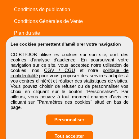
Conditions de publication
Conditions Générales de Vente
Plan du site
Les cookies permettent d'améliorer votre navigation
CDIBTPJOB utilise les cookies sur son site, dont des
cookies d'analyse d'audience. En poursuivant votre
navigation sur ce site, vous acceptez notre utilisation de
cookies, nos
CGV / CGU
et notre
politique de
confidentialité
pour vous proposer des services adaptés à
vos centres d'intérêt et réaliser des statistiques de visites.
Vous pouvez choisir de refuser ou de personnaliser vos
choix en cliquant sur le bouton "Personnaliser". Par
ailleurs, vous pouvez à tout moment changer d'avis en
cliquant sur "Paramètres des cookies" situé en bas de
page.
Personnaliser
Obtenir ses
Tout accepter