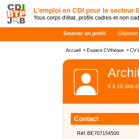
L'emploi en CDI pour le secteur
Tous corps d'état, profils cadres et non ca
Sourcer un profil
Déposer
Accueil
>
Espace CVthèque
>
CV A
Archi
5 à 10 ans d
Contact
Réf. BE707154500