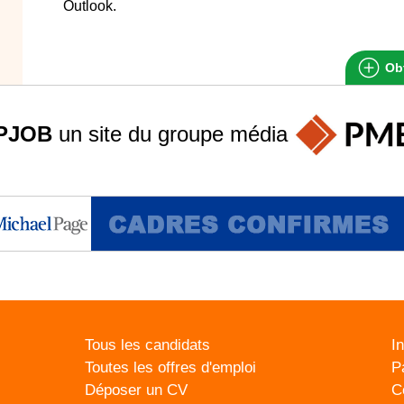
Outlook.
Obt
PJOB
un site du groupe
média
Tous les candidats
I
Toutes les offres d'emploi
P
Déposer un CV
C