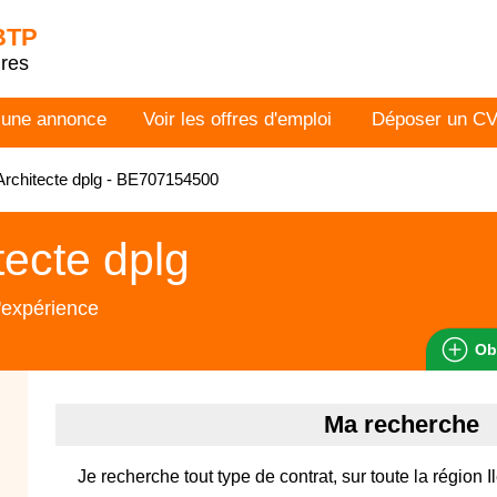
 BTP
dres
 une annonce
Voir les offres d'emploi
Déposer un C
rchitecte dplg - BE707154500
tecte dplg
'expérience
Ob
Ma recherche
Je recherche tout type de contrat, sur toute la région 