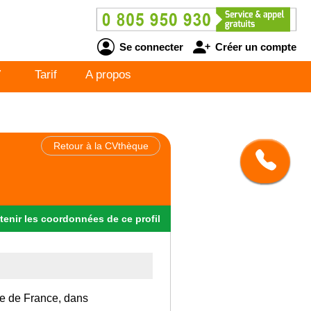
Se connecter
Créer un compte
V
Tarif
A propos
Retour à la CVthèque
tenir
les
coordonnées
de ce profil
Ile de France, dans