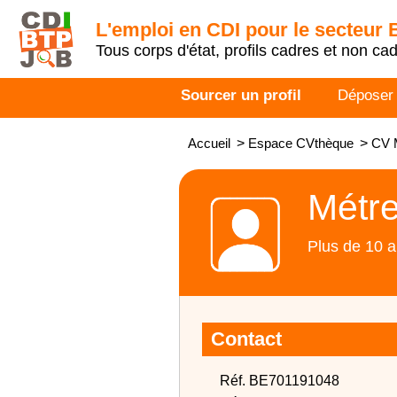
L'emploi en CDI pour le secteur
Tous corps d'état, profils cadres et non ca
Sourcer un profil
Déposer
Accueil
>
Espace CVthèque
>
CV 
Métr
Plus de 10 a
Contact
Réf. BE701191048