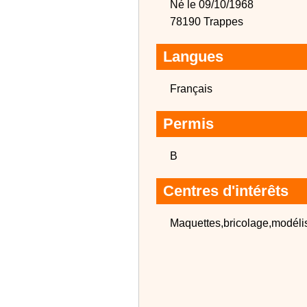
Né le 09/10/1968
78190 Trappes
Langues
Français
Permis
B
Centres d'intérêts
Maquettes,bricolage,modéli