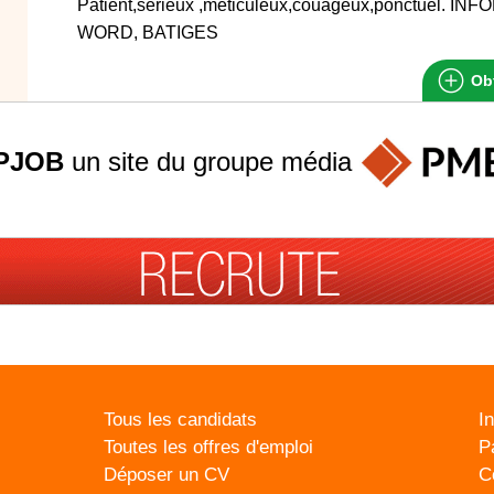
Patient,sérieux ,méticuleux,couageux,ponctuel. I
WORD, BATIGES
Obt
PJOB
un site du groupe
média
Tous les candidats
I
Toutes les offres d'emploi
P
Déposer un CV
C