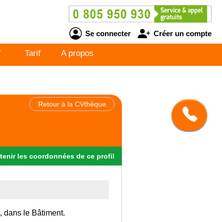
Se connecter
Créer un compte
V
Tarif
A propos
Retour à la CVthèque
tenir
les
coordonnées
de ce profil
, dans le Bâtiment.