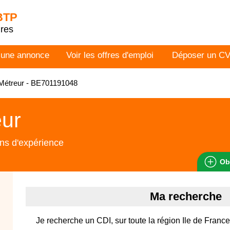
 BTP
dres
 une annonce
Voir les offres d'emploi
Déposer un C
Métreur - BE701191048
eur
ns d'expérience
Ob
Ma recherche
Je recherche un CDI, sur toute la région Ile de France