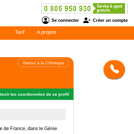
Se connecter
Créer un compte
V
Tarif
A propos
Retour à la CVthèque
tenir
les
coordonnées
de ce profil
Ile de France, dans le Génie