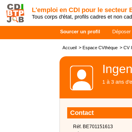
L'emploi en CDI pour le secteur
Tous corps d'état, profils cadres et non ca
Sourcer un profil
Déposer
Accueil
>
Espace CVthèque
>
CV I
Ingen
1 à 3 ans d'
Contact
Réf. BE701151613