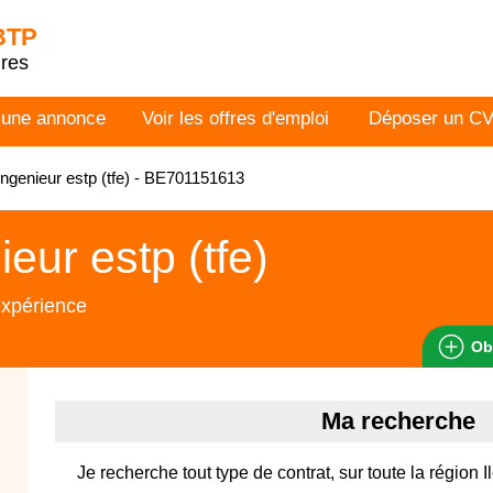
 BTP
dres
 une annonce
Voir les offres d'emploi
Déposer un C
ngenieur estp (tfe) - BE701151613
ieur estp (tfe)
expérience
Ob
Ma recherche
Je recherche tout type de contrat, sur toute la région 