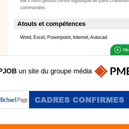
ete 2 mois géodis centre logistique de paris charento
commandes
Atouts et compétences
Word, Excel, Powerpoint, Internet, Autocad
Obt
PJOB
un site du groupe
média