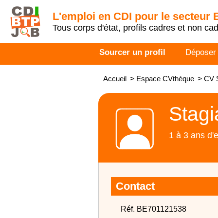
L'emploi en CDI pour le secteur
Tous corps d'état, profils cadres et non ca
Sourcer un profil
Déposer
Accueil
>
Espace CVthèque
>
CV S
Stagi
1 à 3 ans d'
Contact
Réf. BE701121538