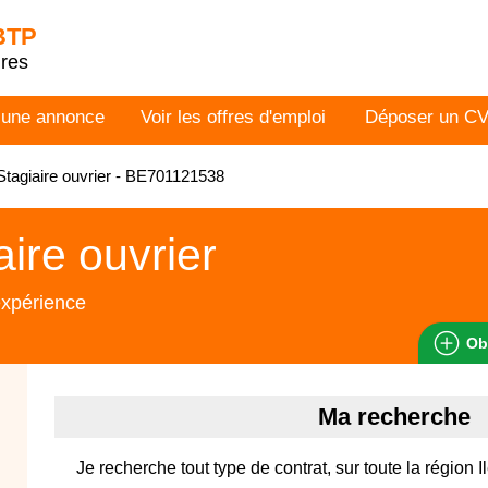
 BTP
dres
 une annonce
Voir les offres d'emploi
Déposer un C
tagiaire ouvrier - BE701121538
aire ouvrier
expérience
Ob
Ma recherche
Je recherche tout type de contrat, sur toute la région 