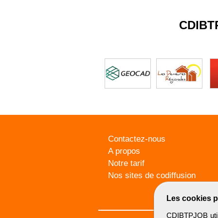
CDIBT
Contactez-nous
A propos
Notre tarif
Nos sites de codiffusion
Les cookies p
CDIBTPJOB utili