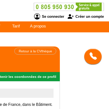
Se connecter
Créer un compte
V
Tarif
A propos
Retour à la CVthèque
tenir
les
coordonnées
de ce profil
Ile de France, dans le Bâtiment.