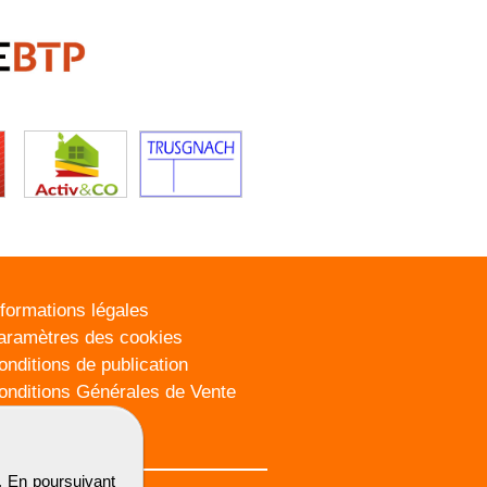
nformations légales
aramètres des cookies
onditions de publication
onditions Générales de Vente
lan du site
. En poursuivant