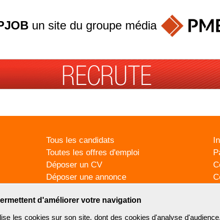
PJOB
un site du groupe
média
Tous les candidats
I
Toutes les offres d'emploi
P
Déposer un CV
C
Déposer une annonce
C
Témoignages utilisateurs
P
ermettent d'améliorer votre navigation
se les cookies sur son site, dont des cookies d'analyse d'audience