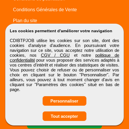
Conditions Générales de Vente
Plan du site
Les cookies permettent d'améliorer votre navigation
CDIBTPJOB utilise les cookies sur son site, dont des
cookies d'analyse d'audience. En poursuivant votre
navigation sur ce site, vous acceptez notre utilisation de
cookies, nos
CGV / CGU
et notre
politique de
confidentialité
pour vous proposer des services adaptés à
vos centres d'intérêt et réaliser des statistiques de visites.
Vous pouvez choisir de refuser ou de personnaliser vos
choix en cliquant sur le bouton "Personnaliser". Par
ailleurs, vous pouvez à tout moment changer d'avis en
cliquant sur "Paramètres des cookies" situé en bas de
page.
Personnaliser
Obtenir ses
Tout accepter
coordonnées
CDIBTPJOB
Tous droits réservés © 1999 - 2026