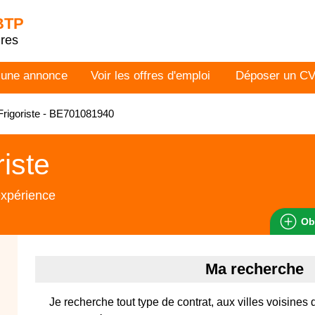
 BTP
dres
 une annonce
Voir les offres d'emploi
Déposer un C
rigoriste - BE701081940
riste
expérience
Ob
Ma recherche
Je recherche tout type de contrat, aux villes voisines