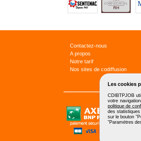
Contactez-nous
A propos
Notre tarif
Nos sites de codiffusion
Les cookies p
CDIBTPJOB utili
votre navigatio
politique de conf
des statistiques
sur le bouton "P
"Paramètres des