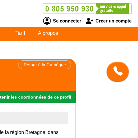
Se connecter
Créer un compte
V
Tarif
A propos
Retour à la CVthèque
tenir
les
coordonnées
de ce profil
 de la région Bretagne, dans