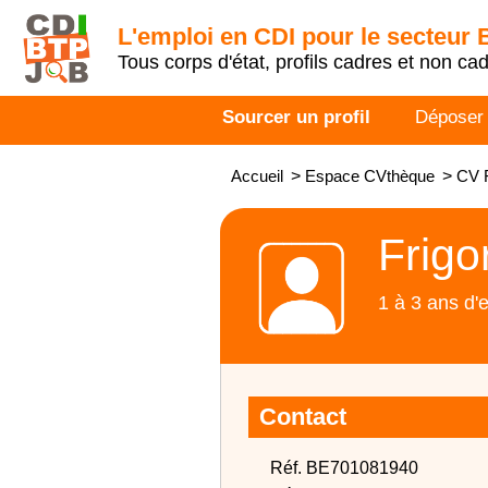
L'emploi en CDI pour le secteur
Tous corps d'état, profils cadres et non ca
Sourcer un profil
Déposer
Accueil
>
Espace CVthèque
>
CV F
Frigo
1 à 3 ans d'
Contact
Réf. BE701081940