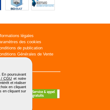
nformations légales
aramètres des cookies
onditions de publication
onditions Générales de Vente
lan du site
. En poursuivant
 / CGU
et notre
térêt et réaliser
choix en cliquant
s en cliquant sur