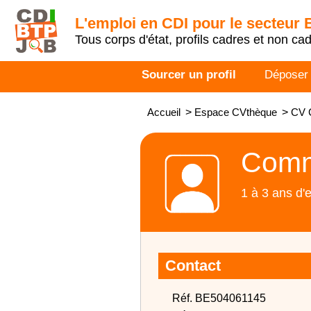
L'emploi en CDI pour le secteur
Tous corps d'état, profils cadres et non ca
Sourcer un profil
Déposer
Accueil
>
Espace CVthèque
>
CV 
Comm
1 à 3 ans d'
Contact
Réf. BE504061145