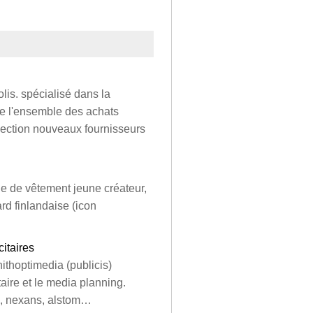
lis. spécialisé dans la
de l'ensemble des achats
pection nouveaux fournisseurs
ue de vêtement jeune créateur,
d finlandaise (icon
citaires
nithoptimedia (publicis)
taire et le media planning.
el, nexans, alstom…