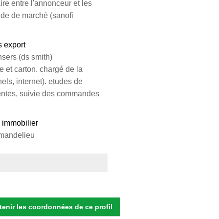
aire entre l'annonceur et les
tude de marché (sanofi
s export
nsers (ds smith)
e et carton. chargé de la
els, internet). etudes de
 ventes, suivie des commandes
 immobilier
 mandelieu
enir les coordonnées de ce profil