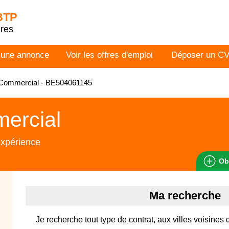
 BTP
dres
 une annonce
Voir les offres d'emploi
Déposer un C
Commercial - BE504061145
ercial
expérience
Ob
Ma recherche
Je recherche tout type de contrat, aux villes voisines 