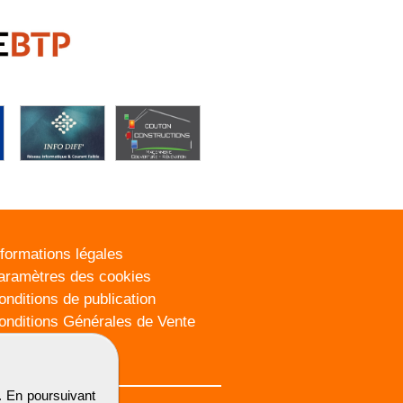
nformations légales
aramètres des cookies
onditions de publication
onditions Générales de Vente
lan du site
. En poursuivant