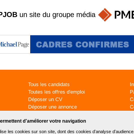
PJOB
un site du groupe
média
Tous les candidats
I
Toutes les offres d'emploi
P
Déposer un CV
C
Déposer une annonce
C
Témoignages utilisateurs
P
ermettent d'améliorer votre navigation
se les cookies sur son site, dont des cookies d'analyse d'audience