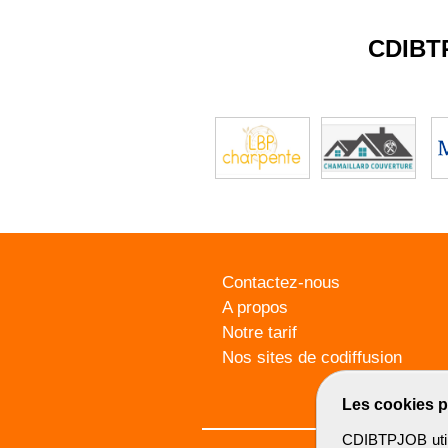
CDIBT
Contactez-nous
A propos
Notre tarif
Nos sites de codiffusion
Les cookies p
CDIBTPJOB utili