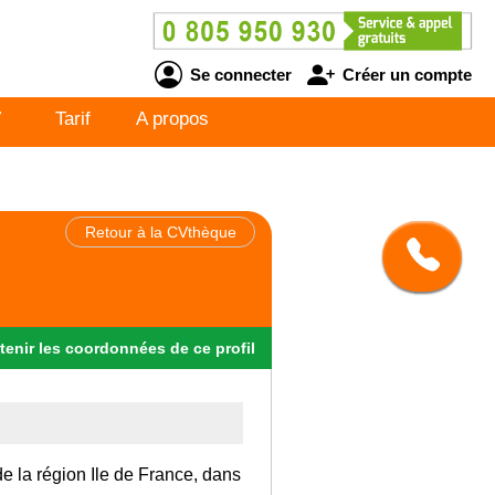
Se connecter
Créer un compte
V
Tarif
A propos
Retour à la CVthèque
tenir
les
coordonnées
de ce profil
de la région Ile de France, dans