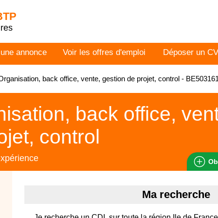
 BTP
dres
 une annonce
Voir les offres d'emploi
Déposer un C
rganisation, back office, vente, gestion de projet, control - BE50316
isation, back office, ven
ojet, control
expérience
Ob
Ma recherche
Je recherche un CDI, sur toute la région Ile de Franc