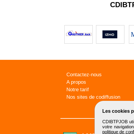
CDIBT
Contactez-nous
A propos
Notre tarif
Nos sites de codiffusion
Les cookies p
CDIBTPJOB utili
votre navigatio
politique de conf