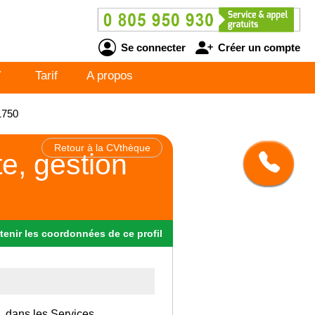
Se connecter
Créer un compte
V
Tarif
A propos
1750
Retour à la CVthèque
te, gestion
tenir
les
coordonnées
de ce profil
e, dans les Services