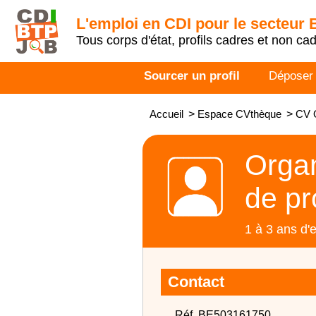
L'emploi en CDI pour le secteur
Tous corps d'état, profils cadres et non ca
Sourcer un profil
Déposer
Accueil
>
Espace CVthèque
>
CV O
Organ
de pr
1 à 3 ans d'
Contact
Réf. BE503161750