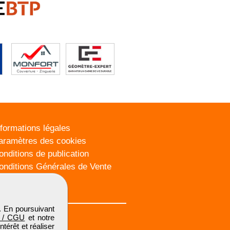
nformations légales
aramètres des cookies
onditions de publication
onditions Générales de Vente
lan du site
. En poursuivant
 / CGU
et notre
térêt et réaliser