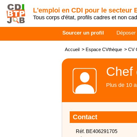
L'emploi en CDI pour le secteur
Tous corps d'état, profils cadres et non ca
Sourcer un profil
Déposer
Accueil
>
Espace CVthèque
>
CV 
Chef 
Plus de 10 a
Contact
Réf. BE406291705