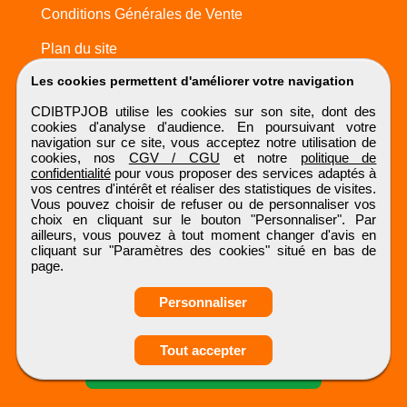
Conditions Générales de Vente
Plan du site
Les cookies permettent d'améliorer votre navigation
CDIBTPJOB utilise les cookies sur son site, dont des
cookies d'analyse d'audience. En poursuivant votre
navigation sur ce site, vous acceptez notre utilisation de
cookies, nos
CGV / CGU
et notre
politique de
confidentialité
pour vous proposer des services adaptés à
vos centres d'intérêt et réaliser des statistiques de visites.
Vous pouvez choisir de refuser ou de personnaliser vos
choix en cliquant sur le bouton "Personnaliser". Par
ailleurs, vous pouvez à tout moment changer d'avis en
cliquant sur "Paramètres des cookies" situé en bas de
page.
Personnaliser
Obtenir ses
Tout accepter
coordonnées
CDIBTPJOB
Tous droits réservés © 1999 - 2026