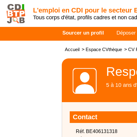
L'emploi en CDI pour le secteur
Tous corps d'état, profils cadres et non ca
Sourcer un profil
Déposer
Accueil
>
Espace CVthèque
>
CV 
Respo
5 à 10 ans d
Contact
Réf. BE406131318