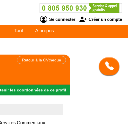
Se connecter
Créer un compte
V
Tarif
A propos
Retour à la CVthèque
tenir
les
coordonnées
de ce profil
 Services Commerciaux.