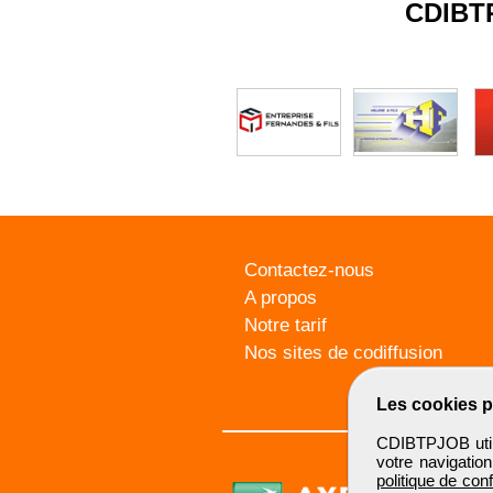
CDIBT
Contactez-nous
A propos
Notre tarif
Nos sites de codiffusion
Les cookies p
CDIBTPJOB utili
votre navigatio
politique de conf