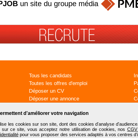
PJOB
un site du groupe
média
Tous les candidats
I
Toutes les offres d'emploi
P
Déposer un CV
C
Déposer une annonce
C
Témoignages utilisateurs
P
ermettent d'améliorer votre navigation
se les cookies sur son site, dont des cookies d'analyse d'audience
n sur ce site, vous acceptez notre utilisation de cookies, nos
CGV
identialité
pour vous proposer des services adaptés à vos centres d'in