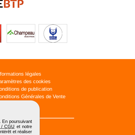
nformations légales
aramètres des cookies
onditions de publication
onditions Générales de Vente
lan du site
. En poursuivant
 / CGU
et notre
térêt et réaliser