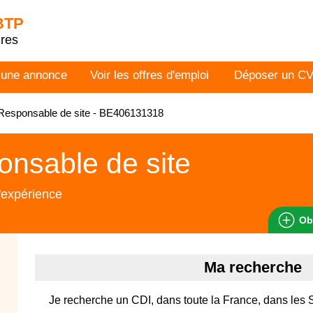
 BTP
dres
 une annonce
Voir les offres d'emploi
Déposer un C
Responsable de site - BE406131318
nsable de site
'expérience
Ob
Ma recherche
Je recherche un CDI, dans toute la France, dans les