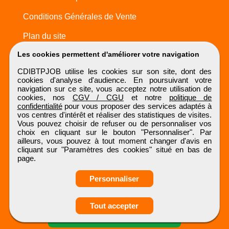
Conditions Générales de Vente
Plan du site
Les cookies permettent d'améliorer votre navigation
CDIBTPJOB utilise les cookies sur son site, dont des
cookies d'analyse d'audience. En poursuivant votre
navigation sur ce site, vous acceptez notre utilisation de
cookies, nos
CGV / CGU
et notre
politique de
confidentialité
pour vous proposer des services adaptés à
vos centres d'intérêt et réaliser des statistiques de visites.
Vous pouvez choisir de refuser ou de personnaliser vos
choix en cliquant sur le bouton "Personnaliser". Par
ailleurs, vous pouvez à tout moment changer d'avis en
cliquant sur "Paramètres des cookies" situé en bas de
page.
Personnaliser
Obtenir ses
Tout accepter
coordonnées
CDIBTPJOB
Tous droits réservés © 1999 - 2026