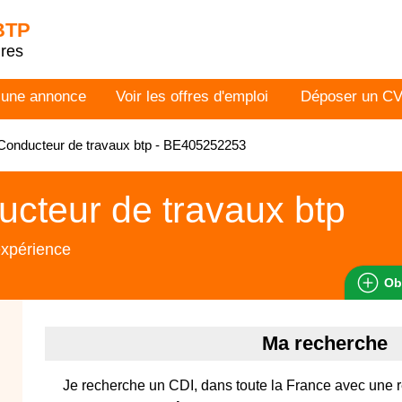
 BTP
dres
 une annonce
Voir les offres d'emploi
Déposer un C
onducteur de travaux btp - BE405252253
cteur de travaux btp
expérience
Ob
Ma recherche
Je recherche un CDI, dans toute la France avec une 