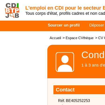
L'emploi en CDI pour le secteur
Tous corps d'état, profils cadres et non ca
Sourcer un profil
Déposer
Accueil
>
Espace CVthèque
>
CV C
Condu
1 à 3 ans d'
Contact
Réf. BE405252253