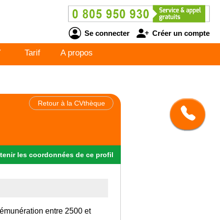
Se connecter
Créer un compte
V
Tarif
A propos
Retour à la CVthèque
tenir
les
coordonnées
de ce profil
rémunération entre 2500 et