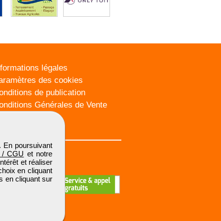
nformations légales
aramètres des cookies
onditions de publication
onditions Générales de Vente
lan du site
. En poursuivant
 / CGU
et notre
térêt et réaliser
choix en cliquant
s en cliquant sur