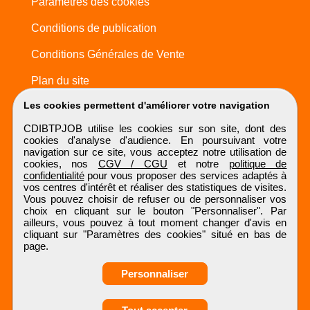
Paramètres des cookies
Conditions de publication
Conditions Générales de Vente
Plan du site
Les cookies permettent d'améliorer votre navigation
CDIBTPJOB utilise les cookies sur son site, dont des
cookies d'analyse d'audience. En poursuivant votre
navigation sur ce site, vous acceptez notre utilisation de
cookies, nos
CGV / CGU
et notre
politique de
confidentialité
pour vous proposer des services adaptés à
vos centres d'intérêt et réaliser des statistiques de visites.
Vous pouvez choisir de refuser ou de personnaliser vos
choix en cliquant sur le bouton "Personnaliser". Par
ailleurs, vous pouvez à tout moment changer d'avis en
cliquant sur "Paramètres des cookies" situé en bas de
page.
Personnaliser
Obtenir ses