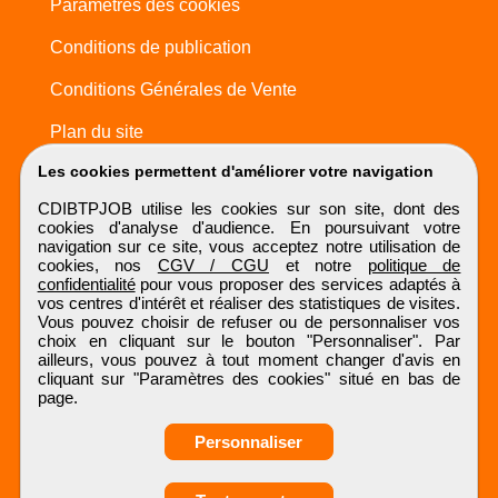
Paramètres des cookies
Conditions de publication
Conditions Générales de Vente
Plan du site
Les cookies permettent d'améliorer votre navigation
CDIBTPJOB utilise les cookies sur son site, dont des
cookies d'analyse d'audience. En poursuivant votre
navigation sur ce site, vous acceptez notre utilisation de
cookies, nos
CGV / CGU
et notre
politique de
confidentialité
pour vous proposer des services adaptés à
vos centres d'intérêt et réaliser des statistiques de visites.
Vous pouvez choisir de refuser ou de personnaliser vos
choix en cliquant sur le bouton "Personnaliser". Par
ailleurs, vous pouvez à tout moment changer d'avis en
cliquant sur "Paramètres des cookies" situé en bas de
page.
Personnaliser
Obtenir ses