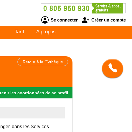
Se connecter
Créer un compte
V
Tarif
A propos
Retour à la CVthèque
tenir
les
coordonnées
de ce profil
ranger, dans les Services