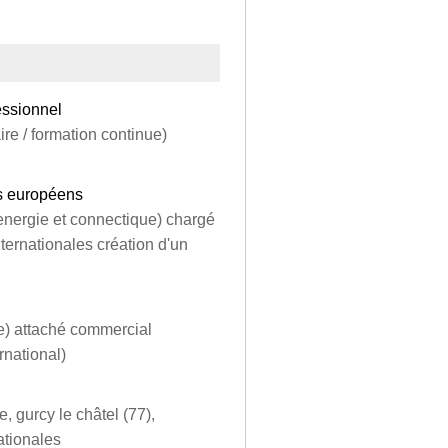
essionnel
re / formation continue)
ts européens
(energie et connectique) chargé
ternationales création d'un
se) attaché commercial
rnational)
, gurcy le châtel (77),
ationales