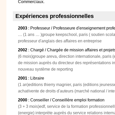
Commerciaux.
Expériences professionnelles
2003
: Professeur / Professeure d'enseignement prof
… (1 ans … )groupe keepschool, paris ( soutien scolai
professeur d'anglais des affaires en entreprise
2002
: Chargé / Chargée de mission affaires et proje
(6 mois)groupe areva, direction internationale, paris 
de mission auprès du directeur des représentations in
nouveau système de reporting
2001
: Libraire
(1 an)editions thierry magnier, paris (editions jeunes
achat/vente de droits d'auteurs (marché national / inte
2000
: Conseiller / Conseillère emploi formation
(3 + 3 mois)edf, service de la formation professionnelle
(energie) interprète auprès du service relations intern