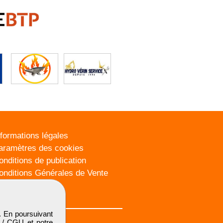
nformations légales
aramètres des cookies
onditions de publication
onditions Générales de Vente
lan du site
. En poursuivant
 / CGU
et notre