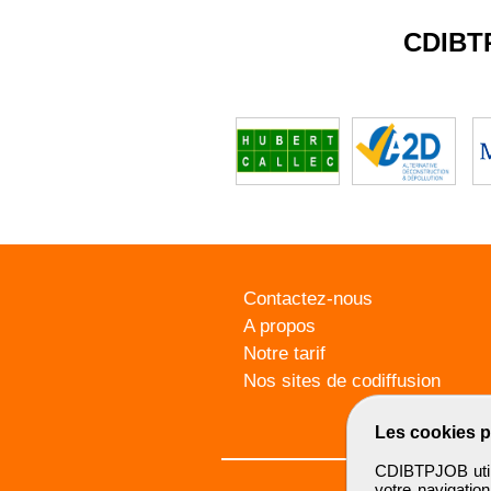
CDIBT
Contactez-nous
A propos
Notre tarif
Nos sites de codiffusion
Les cookies p
CDIBTPJOB utili
votre navigatio