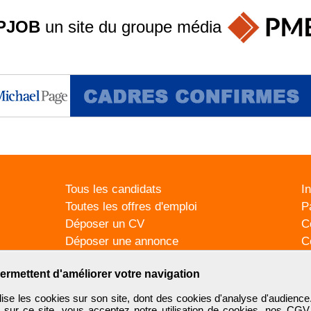
PJOB
un site du groupe
média
Tous les candidats
I
Toutes les offres d'emploi
P
Déposer un CV
C
Déposer une annonce
C
Témoignages utilisateurs
P
ermettent d'améliorer votre navigation
se les cookies sur son site, dont des cookies d'analyse d'audience
n sur ce site, vous acceptez notre utilisation de cookies, nos
CGV