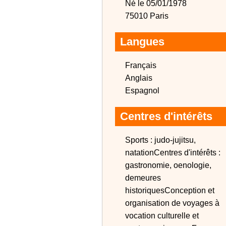
Né le 05/01/1978
75010 Paris
Langues
Français
Anglais
Espagnol
Centres d'intérêts
Sports : judo-jujitsu,
natationCentres d'intérêts :
gastronomie, oenologie,
demeures
historiquesConception et
organisation de voyages à
vocation culturelle et