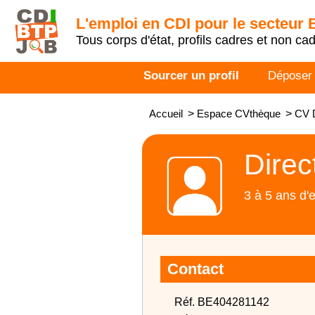
L'emploi en CDI pour le secteur
Tous corps d'état, profils cadres et non ca
Sourcer un profil
Déposer
Accueil
>
Espace CVthèque
>
CV D
Direc
3 à 5 ans d'
Contact
Réf. BE404281142