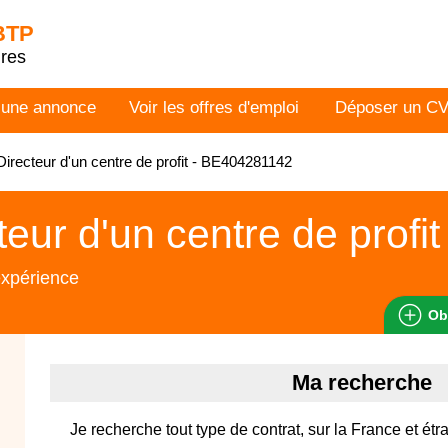
 BTP
dres
 une annonce
Voir les offres d'emploi
Déposer un C
irecteur d'un centre de profit - BE404281142
teur d'un centre de profit
expérience
Ob
Ma recherche
Je recherche tout type de contrat, sur la France et ét