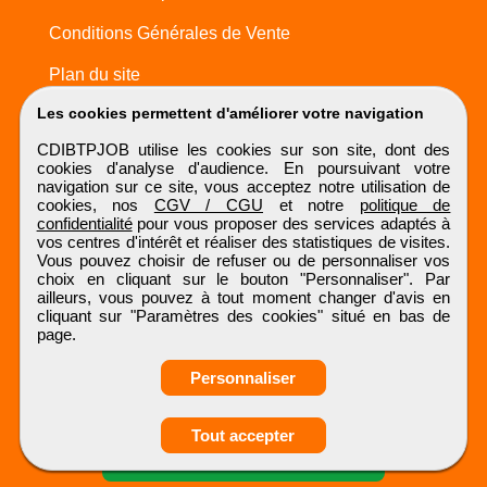
Conditions Générales de Vente
Plan du site
Les cookies permettent d'améliorer votre navigation
CDIBTPJOB utilise les cookies sur son site, dont des
cookies d'analyse d'audience. En poursuivant votre
navigation sur ce site, vous acceptez notre utilisation de
cookies, nos
CGV / CGU
et notre
politique de
confidentialité
pour vous proposer des services adaptés à
vos centres d'intérêt et réaliser des statistiques de visites.
Vous pouvez choisir de refuser ou de personnaliser vos
choix en cliquant sur le bouton "Personnaliser". Par
ailleurs, vous pouvez à tout moment changer d'avis en
cliquant sur "Paramètres des cookies" situé en bas de
page.
Personnaliser
Obtenir ses
Tout accepter
coordonnées
CDIBTPJOB
Tous droits réservés © 1999 - 2026