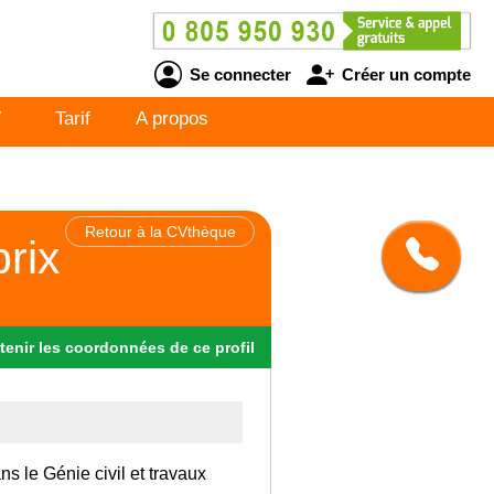
Se connecter
Créer un compte
V
Tarif
A propos
Retour à la CVthèque
prix
tenir
les
coordonnées
de ce profil
ns le Génie civil et travaux