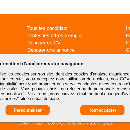
Tous les candidats
I
Toutes les offres d'emploi
P
Déposer un CV
C
Déposer une annonce
C
Témoignages utilisateurs
P
ermettent d'améliorer votre navigation
se les cookies sur son site, dont des cookies d'analyse d'audience
n sur ce site, vous acceptez notre utilisation de cookies, nos
CGV
identialité
pour vous proposer des services adaptés à vos centres d'in
 de visites. Vous pouvez choisir de refuser ou de personnaliser vos 
ersonnaliser". Par ailleurs, vous pouvez à tout moment changer d'avi
 cookies" situé en bas de page.
Personnaliser
Tout accepter
CDIBTPJOB
-
Tous droits réservés © 1999 - 2026