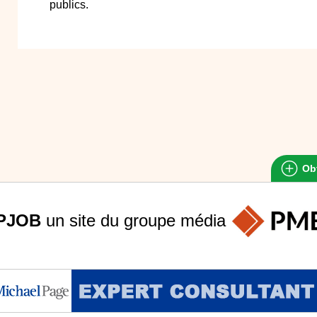
publics.
Obt
PJOB
un site du groupe
média