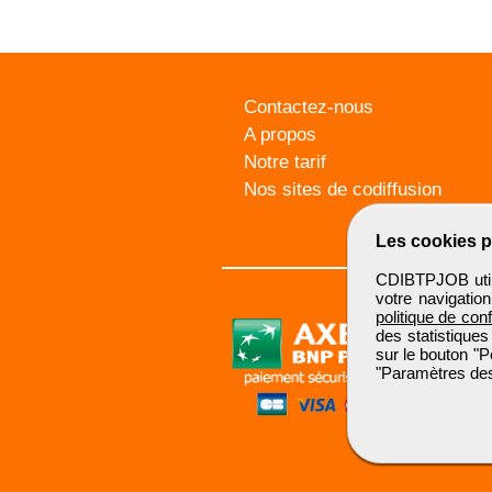
Contactez-nous
A propos
Notre tarif
Nos sites de codiffusion
Les cookies p
CDIBTPJOB utili
votre navigatio
politique de conf
des statistiques
sur le bouton "P
"Paramètres des