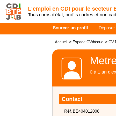
L'emploi en CDI pour le secteur
Tous corps d'état, profils cadres et non ca
Sourcer un profil
Déposer
Accueil
>
Espace CVthèque
>
CV M
Metre
0 à 1 an d'e
Contact
Réf. BE404012008