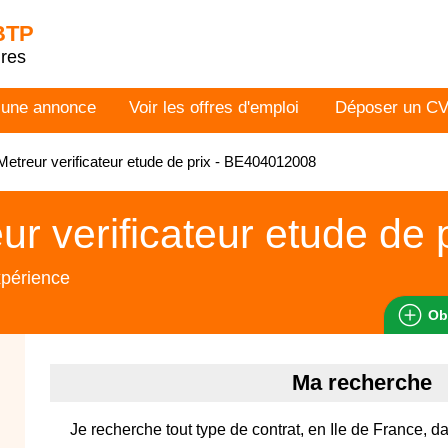
 BTP
dres
 une annonce
Voir les offres d'emploi
Déposer un C
etreur verificateur etude de prix - BE404012008
ur verificateur etude de 
xpérience
Ob
Ma recherche
Je recherche tout type de contrat, en Ile de France, da