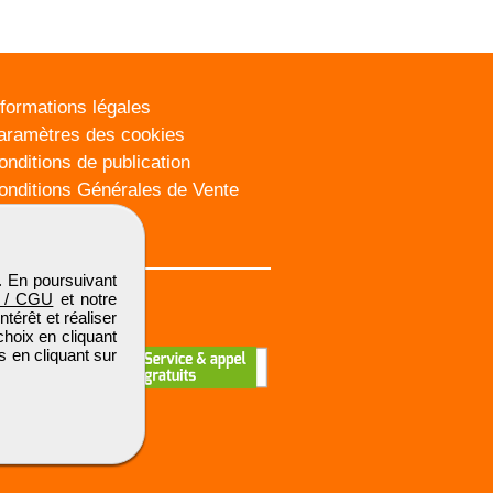
nformations légales
aramètres des cookies
onditions de publication
onditions Générales de Vente
lan du site
. En poursuivant
 / CGU
et notre
térêt et réaliser
choix en cliquant
s en cliquant sur