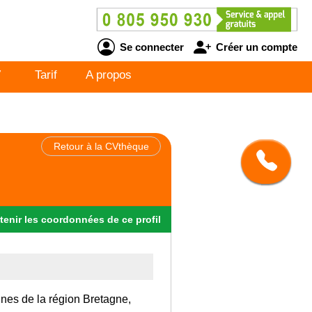
Se connecter
Créer un compte
V
Tarif
A propos
Retour à la CVthèque
tenir
les
coordonnées
de ce profil
sines de la région Bretagne,