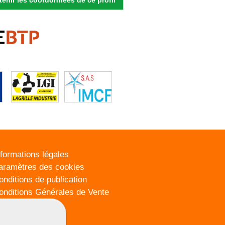
nformations légales
aramètres des cookies
onditions de publication
onditions Générales de Vente
lan du site