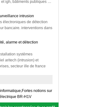
rp et igh, bâtiments publiques …
urveillance intrusion
 électroniques de détection
eur bancaire. interventions dans
ité, alarme et détection
stallation systèmes
l aritech (intrusion) et
rises, secteur ille de france
informatique,Fortes notions sur
 électrique BR-H1V
enir les coordonnées de ce profil