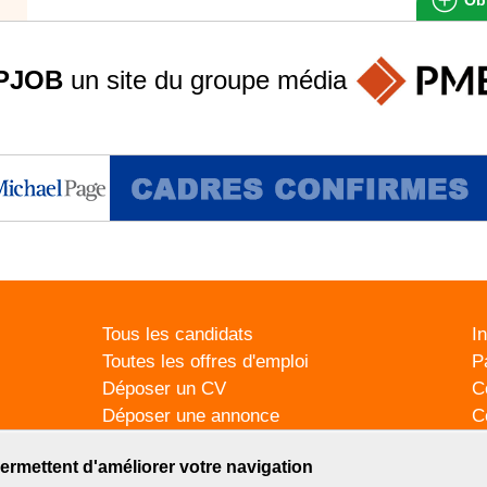
PJOB
un site du groupe
média
Tous les candidats
I
Toutes les offres d'emploi
P
Déposer un CV
C
Déposer une annonce
C
Témoignages utilisateurs
P
ermettent d'améliorer votre navigation