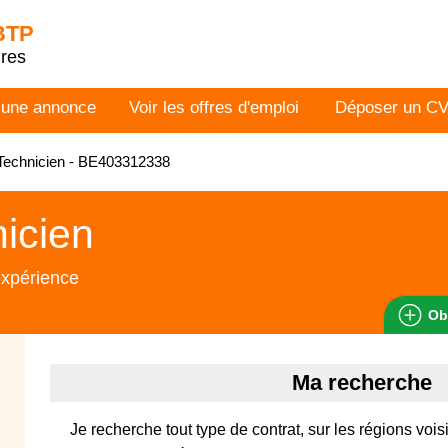
 BTP
dres
 une annonce
Voir les offres d'emploi
Déposer un C
Technicien - BE403312338
icien
expérience
Ob
Ma recherche
Je recherche tout type de contrat, sur les régions voi