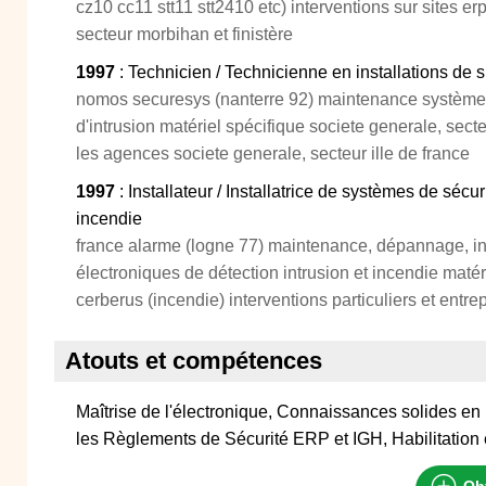
cz10 cc11 stt11 stt2410 etc) interventions sur sites e
secteur morbihan et finistère
1997
: Technicien / Technicienne en installations de s
nomos securesys (nanterre 92) maintenance systèmes
d'intrusion matériel spécifique societe generale, sect
les agences societe generale, secteur ille de france
1997
: Installateur / Installatrice de systèmes de sécur
incendie
france alarme (logne 77) maintenance, dépannage, in
électroniques de détection intrusion et incendie matérie
cerberus (incendie) interventions particuliers et entrep
Atouts et compétences
Maîtrise de l'électronique, Connaissances solides en 
les Règlements de Sécurité ERP et IGH, Habilitation
Obt