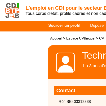
L'emploi en CDI pour le secteur
Tous corps d'état, profils cadres et non ca
Sourcer un profil
Déposer
Accueil
>
Espace CVthèque
>
CV 
Techn
1 à 3 ans d'
Contact
Réf. BE403312338