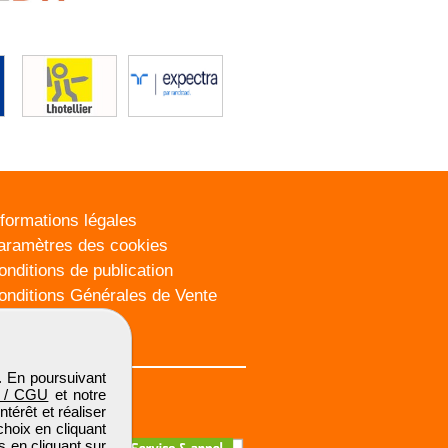
nformations légales
aramètres des cookies
onditions de publication
onditions Générales de Vente
lan du site
. En poursuivant
 / CGU
et notre
térêt et réaliser
choix en cliquant
s en cliquant sur