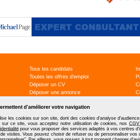
Tous les candidats
I
Toutes les offres d'emploi
P
Déposer un CV
C
Déposer une annonce
C
Témoignages utilisateurs
P
ermettent d'améliorer votre navigation
se les cookies sur son site, dont des cookies d'analyse d'audience
n sur ce site, vous acceptez notre utilisation de cookies, nos
CGV
identialité
pour vous proposer des services adaptés à vos centres d'in
 de visites. Vous pouvez choisir de refuser ou de personnaliser vos 
ersonnaliser". Par ailleurs, vous pouvez à tout moment changer d'avi