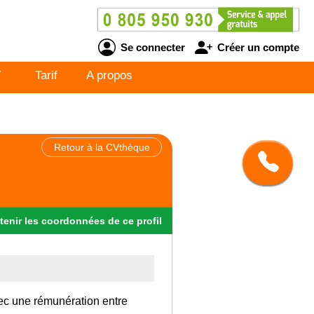
Se connecter
Créer un compte
V
Tarif
A propos
Retour à la CVthèque
tenir
les
coordonnées
de ce profil
vec une rémunération entre