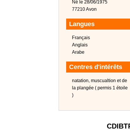
Né le 28/06/1975
77210 Avon
Langues
Français
Anglais
Arabe
Centres d'intérêts
natation, muscualtion et de
la plangée ( permis 1 étoile
)
CDIBT