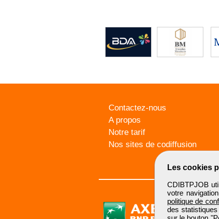
Contactez-nous
A propos
Notre tarif
Nos sites de codiffusion
Les cookies p
CDIBTPJOB utili
votre navigatio
politique de conf
des statistiques
sur le bouton "P