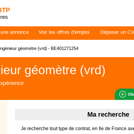
 BTP
dres
 une annonce
Voir les offres d'emploi
Déposer un C
ngénieur géomètre (vrd) - BE401271254
ieur géomètre (vrd)
expérience
Ob
Ma recherche
Je recherche tout type de contrat, en Ile de France a