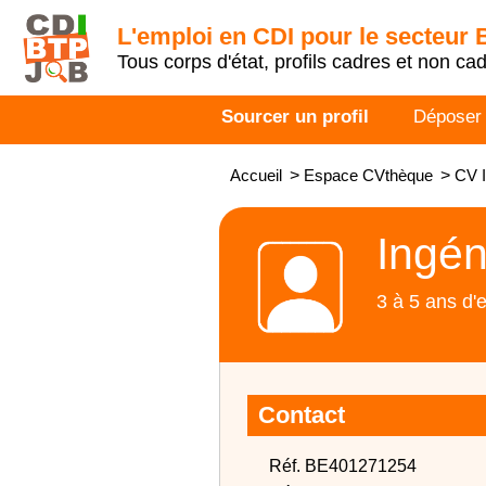
L'emploi en CDI pour le secteur
Tous corps d'état, profils cadres et non ca
Sourcer un profil
Déposer
Accueil
>
Espace CVthèque
>
CV I
Ingén
3 à 5 ans d'
Contact
Réf. BE401271254