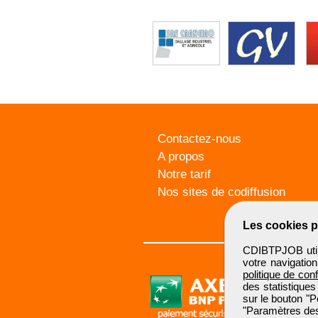
Contactez-nous
A propos
Notre tarif
Nos sites de codiffusion
Les cookies p
CDIBTPJOB utili
votre navigatio
politique de conf
des statistiques
sur le bouton "P
"Paramètres des