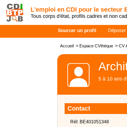
L'emploi en CDI pour le secteur
Tous corps d'état, profils cadres et non ca
Sourcer un profil
Déposer
Accueil
>
Espace CVthèque
>
CV A
Archi
5 à 10 ans d
Contact
Réf. BE401051348