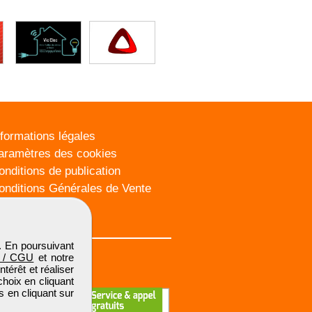
nformations légales
aramètres des cookies
onditions de publication
onditions Générales de Vente
lan du site
. En poursuivant
 / CGU
et notre
térêt et réaliser
choix en cliquant
s en cliquant sur