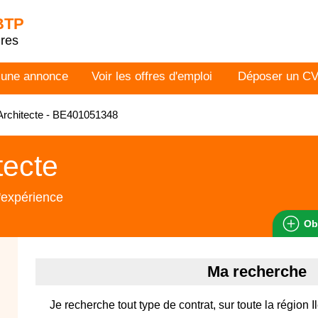
 BTP
dres
 une annonce
Voir les offres d'emploi
Déposer un C
rchitecte - BE401051348
tecte
'expérience
Ob
Ma recherche
Je recherche tout type de contrat, sur toute la région 