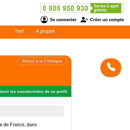
Se connecter
Créer un compte
V
Tarif
A propos
Retour à la CVthèque
tenir
les
coordonnées
de ce profil
Ile de France, dans