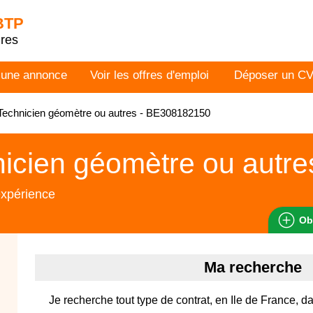
 BTP
dres
 une annonce
Voir les offres d'emploi
Déposer un C
echnicien géomètre ou autres - BE308182150
icien géomètre ou autre
expérience
Ob
Ma recherche
Je recherche tout type de contrat, en Ile de France,