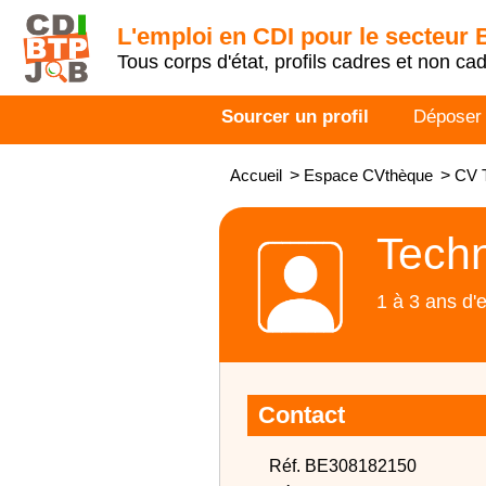
L'emploi en CDI pour le secteur
Tous corps d'état, profils cadres et non ca
Sourcer un profil
Déposer
Accueil
>
Espace CVthèque
>
CV T
Techn
1 à 3 ans d'
Contact
Réf. BE308182150