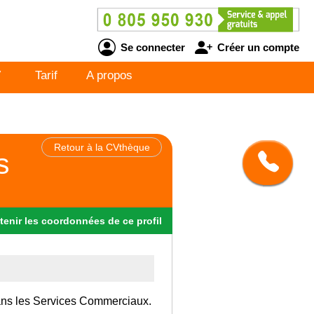
Se connecter
Créer un compte
V
Tarif
A propos
Retour à la CVthèque
s
tenir
les
coordonnées
de ce profil
 dans les Services Commerciaux.