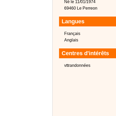
Né le 11/01/1974
69460 Le Perreon
Langues
Français
Anglais
Centres d'intérêts
vttrandonnées