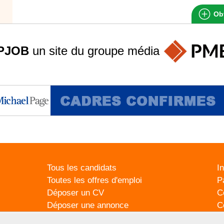
Obt
PJOB
un site du groupe
média
Tous les candidats
I
Toutes les offres d'emploi
P
Déposer un CV
C
Déposer une annonce
C
Témoignages utilisateurs
P