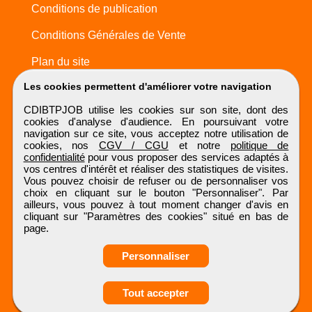
Conditions de publication
Conditions Générales de Vente
Plan du site
Les cookies permettent d'améliorer votre navigation
CDIBTPJOB utilise les cookies sur son site, dont des
cookies d'analyse d'audience. En poursuivant votre
navigation sur ce site, vous acceptez notre utilisation de
cookies, nos
CGV / CGU
et notre
politique de
confidentialité
pour vous proposer des services adaptés à
vos centres d'intérêt et réaliser des statistiques de visites.
Vous pouvez choisir de refuser ou de personnaliser vos
choix en cliquant sur le bouton "Personnaliser". Par
ailleurs, vous pouvez à tout moment changer d'avis en
cliquant sur "Paramètres des cookies" situé en bas de
page.
Personnaliser
Obtenir ses
Tout accepter
coordonnées
CDIBTPJOB