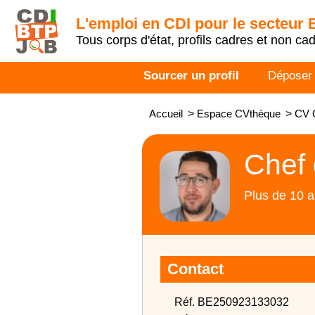
L'emploi en CDI pour le secteur
Tous corps d'état, profils cadres et non ca
Sourcer un profil
Déposer
Accueil
>
Espace CVthèque
>
CV 
Chef 
Plus de 10 a
Contact
Réf. BE250923133032