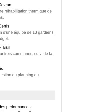
 Sevran
ne réhabilitation thermique de
ns.
Serris
n d'une équipe de 13 gardiens,
dget.
laisir
ur trois communes, suivi de la
is
gestion du planning du
 des performances,