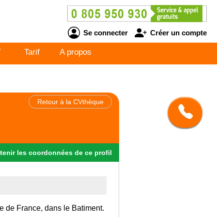
Se connecter
Créer un compte
V
Tarif
A propos
Retour à la CVthèque
tenir
les
coordonnées
de ce profil
Ile de France, dans le Batiment.