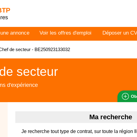
 BTP
dres
 une annonce
Voir les offres d'emploi
Déposer un C
Chef de secteur - BE250923133032
de secteur
ns d'expérience
Ob
Ma recherche
Je recherche tout type de contrat, sur toute la région 