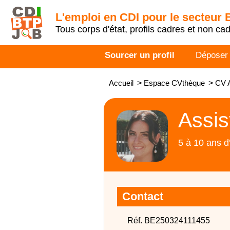
L'emploi en CDI pour le secteur
Tous corps d'état, profils cadres et non ca
Sourcer un profil
Déposer
Accueil
>
Espace CVthèque
>
CV A
Assis
5 à 10 ans d
Contact
Réf. BE250324111455