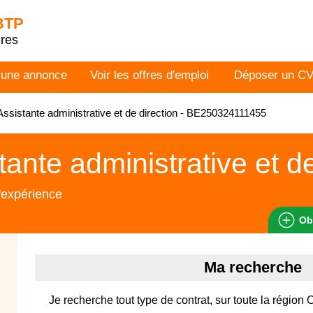
 BTP
dres
 une annonce
Voir les offres d'emploi
Déposer un C
ssistante administrative et de direction - BE250324111455
tante administrative et de
'expérience
Ob
Ma recherche
Je recherche tout type de contrat, sur toute la région 