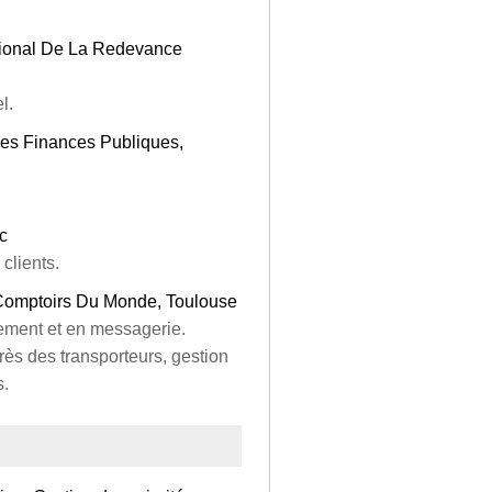
ational De La Redevance
l.
Des Finances Publiques,
c
clients.
 Comptoirs Du Monde, Toulouse
ètement et en messagerie.
rès des transporteurs, gestion
s.