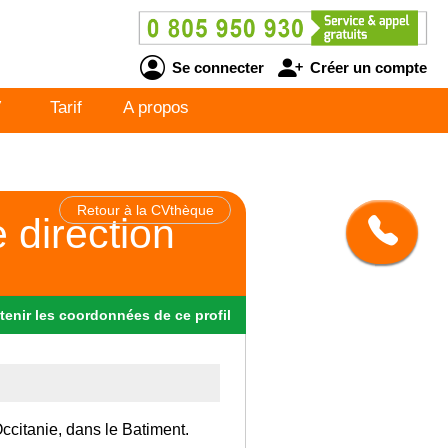
Se connecter
Créer un compte
V
Tarif
A propos
Retour à la CVthèque
 direction
tenir
les
coordonnées
de ce profil
Occitanie, dans le Batiment.