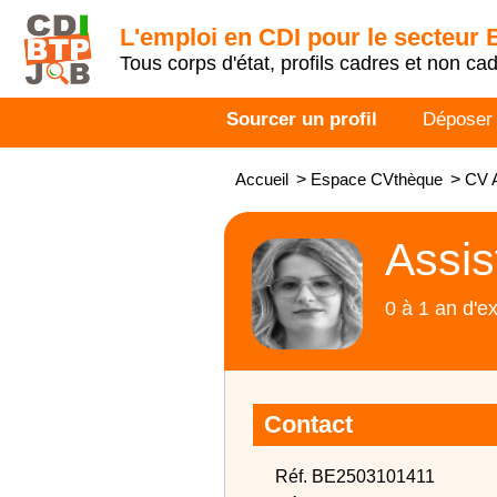
L'emploi en CDI pour le secteur
Tous corps d'état, profils cadres et non ca
Sourcer un profil
Déposer
Accueil
>
Espace CVthèque
>
CV A
Assis
0 à 1 an d'e
Contact
Réf. BE2503101411