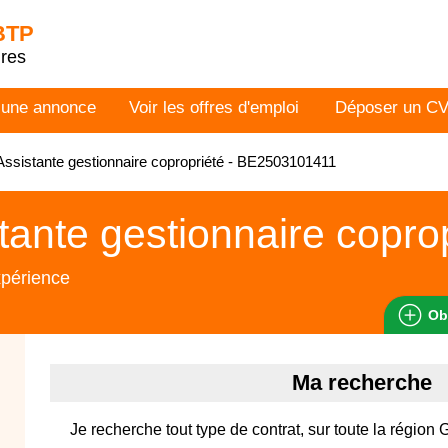
 BTP
dres
 une annonce
Voir les offres d'emploi
Déposer un C
ssistante gestionnaire copropriété - BE2503101411
tante gestionnaire copro
xpérience
Ob
Ma recherche
Je recherche tout type de contrat, sur toute la région