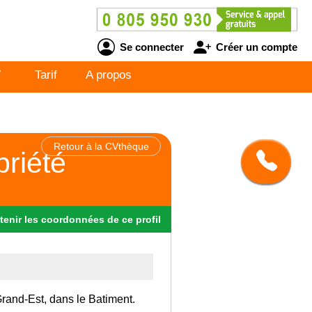
Se connecter
Créer un compte
V
Tarif
A propos
Retour à la CVthèque
priété
tenir
les
coordonnées
de ce profil
 Grand-Est, dans le Batiment.