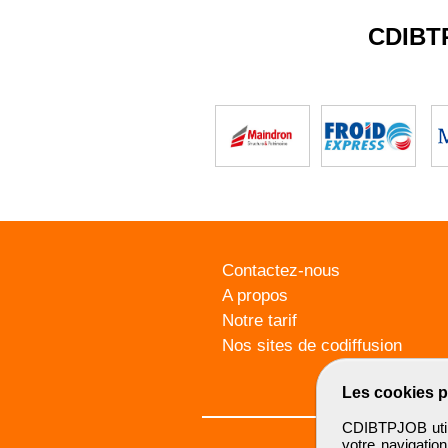
CDIBT
Contactez-nous
A propos
Notre tarif
Nos sites de codiffusion
Les cookies p
CDIBTPJOB utili
votre navigatio