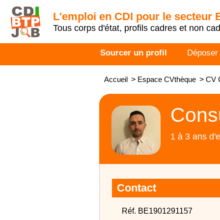
L'emploi en CDI pour le secteur
Tous corps d'état, profils cadres et non ca
Sourcer un profil
Déposer
Accueil
>
Espace CVthèque
>
CV C
Consu
1 à 3 ans d'
Contact
Réf. BE1901291157