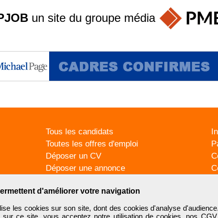
PJOB
un site du groupe
média
Tous les candidats
I
Toutes les offres d'emploi
P
Déposer un CV
C
Déposer une annonce
C
Témoignages utilisateurs
P
ermettent d'améliorer votre navigation
se les cookies sur son site, dont des cookies d'analyse d'audience
n sur ce site, vous acceptez notre utilisation de cookies, nos
CGV