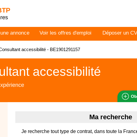
 BTP
dres
 une annonce
Voir les offres d'emploi
Déposer un C
onsultant accessibilité - BE1901291157
ltant accessibilité
expérience
Ob
Ma recherche
Je recherche tout type de contrat, dans toute la Franc