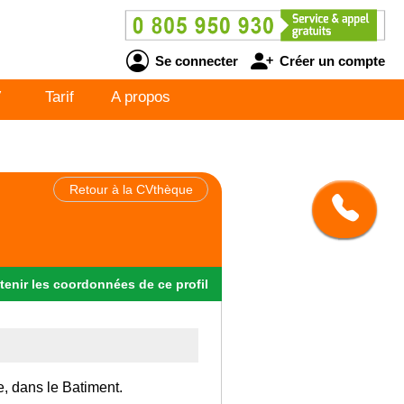
Se connecter
Créer un compte
V
Tarif
A propos
Retour à la CVthèque
tenir
les
coordonnées
de ce profil
e, dans le Batiment.