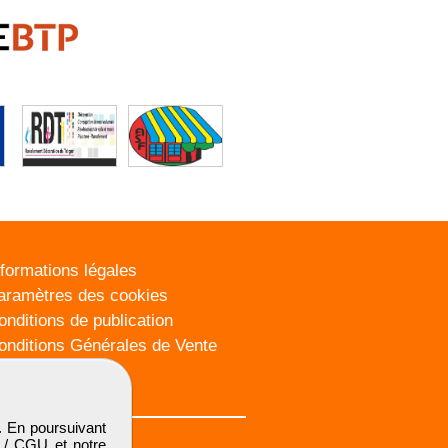
nformations légales
aramètres des cookies
onditions de publication
onditions Générales de Vente
lan du site
. En poursuivant
 / CGU
et notre