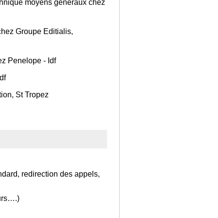
echnique moyens généraux chez
hez Groupe Editialis,
z Penelope - Idf
df
ion, St Tropez
ndard, redirection des appels,
urs….)