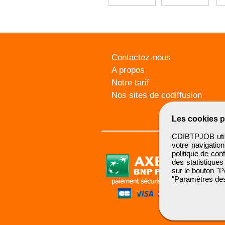
Contactez-nous
A propos
Notre tarif
Nos sites de codiffusion
Les cookies p
CDIBTPJOB utili
votre navigatio
politique de conf
des statistiques
sur le bouton "P
"Paramètres des