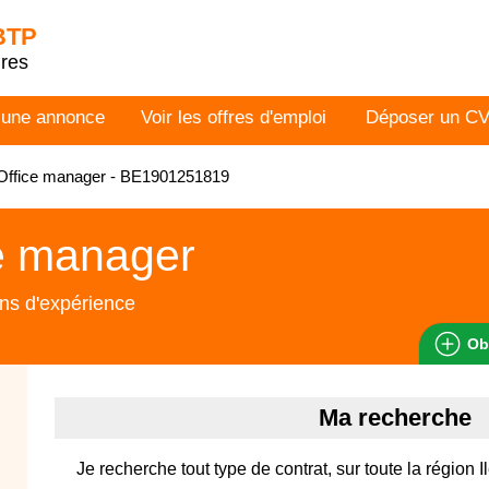
 BTP
dres
 une annonce
Voir les offres d'emploi
Déposer un C
Office manager - BE1901251819
e manager
ns d'expérience
Ob
Ma recherche
Je recherche tout type de contrat, sur toute la région 