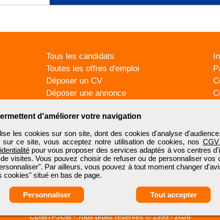
Tous les candidats
I
Toutes les offres d'emploi
P
Déposer un CV
C
Déposer une annonce
C
Témoignages utilisateurs
P
ermettent d'améliorer votre navigation
se les cookies sur son site, dont des cookies d'analyse d'audience
n sur ce site, vous acceptez notre utilisation de cookies, nos
CGV
identialité
pour vous proposer des services adaptés à vos centres d'in
 de visites. Vous pouvez choisir de refuser ou de personnaliser vos 
ersonnaliser". Par ailleurs, vous pouvez à tout moment changer d'avi
 cookies" situé en bas de page.
Personnaliser
Tout accepter
CDIBTPJOB
-
Tous droits réservés © 1999 - 2026