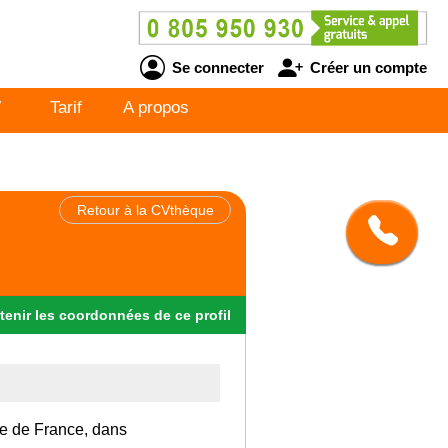
Se connecter
Créer un compte
V
Tarif
A propos
Retour à la CVthèque
tenir
les
coordonnées
de ce profil
Ile de France, dans