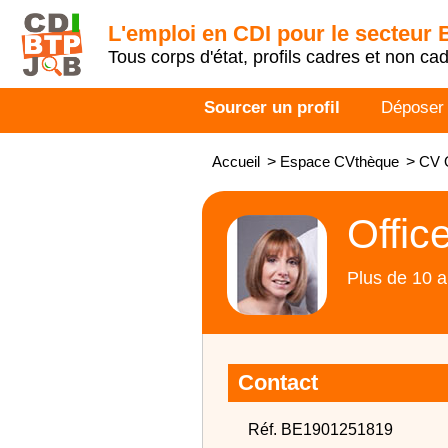
L'emploi en CDI pour le secteur
Tous corps d'état, profils cadres et non ca
Sourcer un profil
Déposer
Accueil
>
Espace CVthèque
>
CV 
Offic
Plus de 10 a
Contact
Réf. BE1901251819