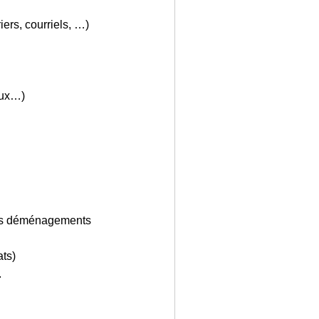
iers, courriels, …)
aux…)
des déménagements
ats)
.