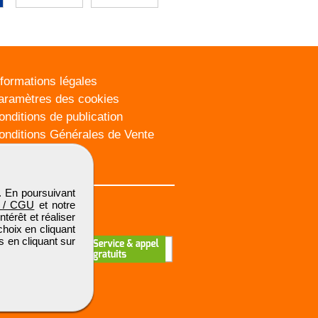
nformations légales
aramètres des cookies
onditions de publication
onditions Générales de Vente
lan du site
. En poursuivant
 / CGU
et notre
térêt et réaliser
choix en cliquant
s en cliquant sur