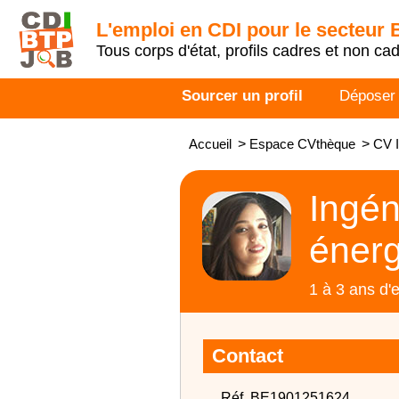
L'emploi en CDI pour le secteur
Tous corps d'état, profils cadres et non ca
Sourcer un profil
Déposer
Accueil
>
Espace CVthèque
>
CV I
Ingén
énerg
1 à 3 ans d'
Contact
Réf. BE1901251624