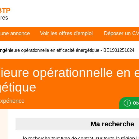
 BTP
dres
 une annonce
Voir les offres d'emploi
Déposer un C
ngénieure opérationnelle en efficacité énergétique - BE1901251624
ieure opérationnelle en e
étique
expérience
Ob
Ma recherche
Je recherche tout type de contrat, sur toute la région 