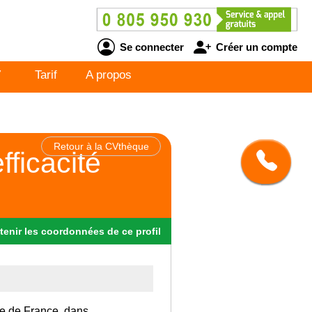
Se connecter
Créer un compte
V
Tarif
A propos
Retour à la CVthèque
fficacité
tenir
les
coordonnées
de ce profil
Ile de France, dans