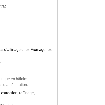
rat.
es d’affinage chez Fromageries
.
ulique en hâloirs.
es d’amélioration.
xtraction, raffinage,
poration