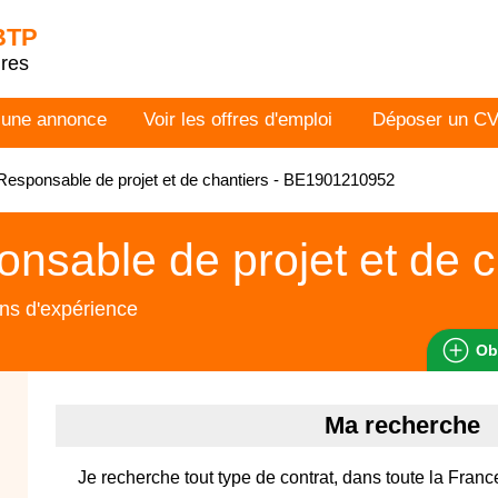
 BTP
dres
 une annonce
Voir les offres d'emploi
Déposer un C
esponsable de projet et de chantiers - BE1901210952
nsable de projet et de c
ns d'expérience
Ob
Ma recherche
Je recherche tout type de contrat, dans toute la Franc