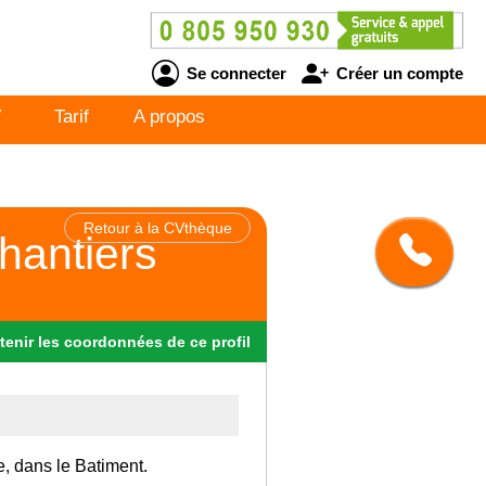
Se connecter
Créer un compte
V
Tarif
A propos
Retour à la CVthèque
hantiers
tenir
les
coordonnées
de ce profil
e, dans le Batiment.