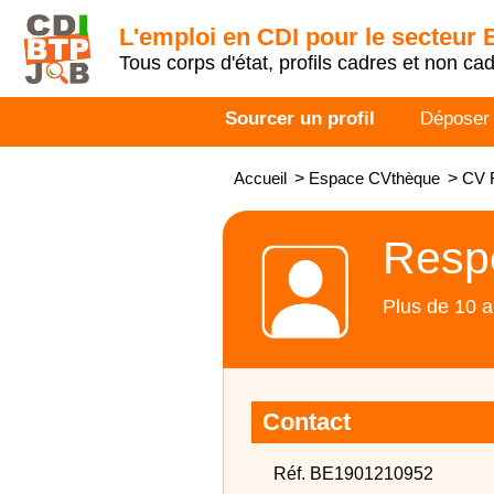
L'emploi en CDI pour le secteur
Tous corps d'état, profils cadres et non ca
Sourcer un profil
Déposer
Accueil
>
Espace CVthèque
>
CV R
Respo
Plus de 10 a
Contact
Réf. BE1901210952