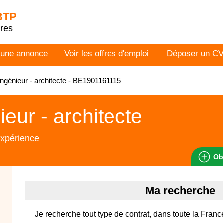
 BTP
dres
 une annonce
Voir les offres d'emploi
Déposer un C
ngénieur - architecte - BE1901161115
ieur - architecte
expérience
Ob
Ma recherche
Je recherche tout type de contrat, dans toute la France