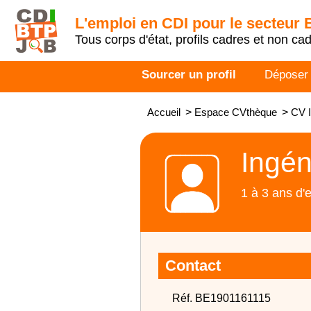
L'emploi en CDI pour le secteur
Tous corps d'état, profils cadres et non ca
Sourcer un profil
Déposer
Accueil
>
Espace CVthèque
>
CV I
Ingén
1 à 3 ans d'
Contact
Réf. BE1901161115