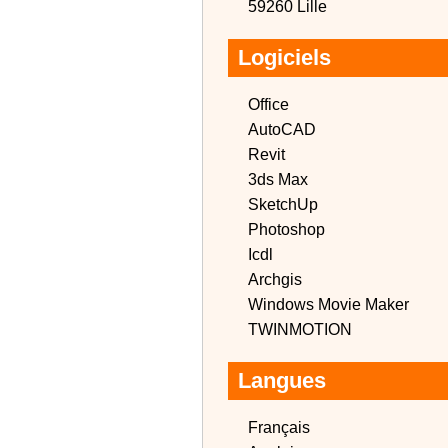
59260 Lille
Logiciels
Office
AutoCAD
Revit
3ds Max
SketchUp
Photoshop
Icdl
Archgis
Windows Movie Maker
TWINMOTION
Langues
Français