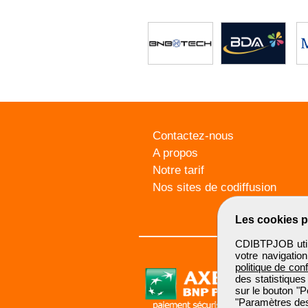
Contactez-nous
A propos
Notre tarif
Nos sites de codiffusion
Les cookies p
CDIBTPJOB utili
votre navigatio
politique de conf
des statistiques
sur le bouton "P
"Paramètres des