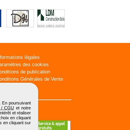
nformations légales
aramètres des cookies
onditions de publication
onditions Générales de Vente
lan du site
. En poursuivant
 / CGU
et notre
térêt et réaliser
choix en cliquant
s en cliquant sur