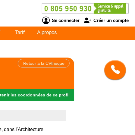
Se connecter
Créer un compte
V
Tarif
A propos
Retour à la CVthèque
tenir
les
coordonnées
de ce profil
, dans l'Architecture.