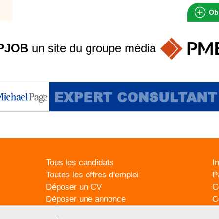
Obt
PJOB
un site du groupe
média
Tous les candidats
I
Toutes les offres d'emploi
P
Déposer un CV
C
Déposer une annonce
C
Témoignages utilisateurs
P