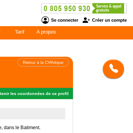
Se connecter
Créer un compte
V
Tarif
A propos
Retour à la CVthèque
tenir
les
coordonnées
de ce profil
e, dans le Batiment.