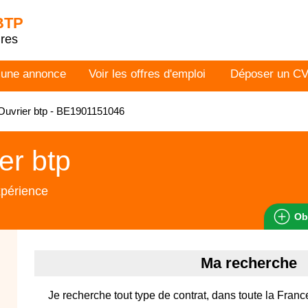
 BTP
dres
 une annonce
Voir les offres d'emploi
Déposer un C
uvrier btp - BE1901151046
er btp
xpérience
Ob
Ma recherche
Je recherche tout type de contrat, dans toute la Franc