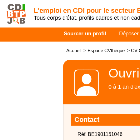
L'emploi en CDI pour le secteur
Tous corps d'état, profils cadres et non ca
Sourcer un profil
Déposer
Accueil
>
Espace CVthèque
>
CV O
Ouvri
0 à 1 an d'e
Contact
Réf. BE1901151046