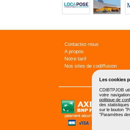
Contactez-nous
A propos
Notre tarif
Nos sites de codiffusion
Les cookies p
CDIBTPJOB utili
votre navigatio
politique de conf
des statistiques
sur le bouton "P
"Paramètres des