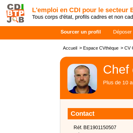
L'emploi en CDI pour le secteur
Tous corps d'état, profils cadres et non ca
Sourcer un profil
Déposer
Accueil
>
Espace CVthèque
>
CV C
Chef 
Plus de 10 a
Contact
Réf. BE1901150507