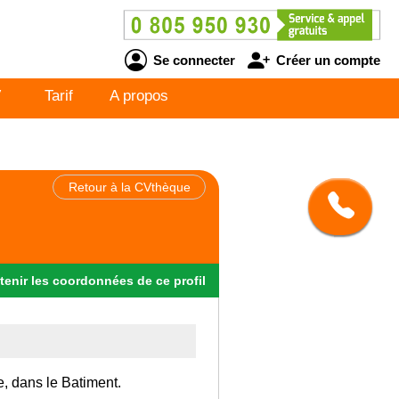
Se connecter
Créer un compte
V
Tarif
A propos
Retour à la CVthèque
tenir
les
coordonnées
de ce profil
e, dans le Batiment.