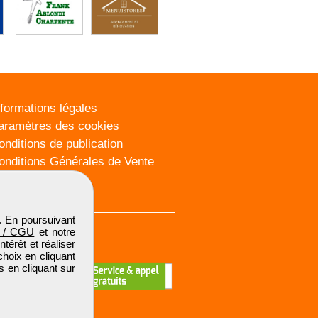
nformations légales
aramètres des cookies
onditions de publication
onditions Générales de Vente
lan du site
. En poursuivant
 / CGU
et notre
térêt et réaliser
choix en cliquant
s en cliquant sur