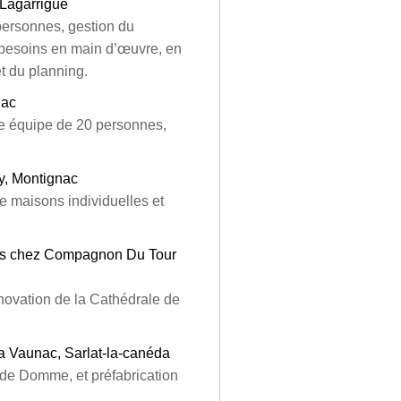
 Lagarrigue
personnes, gestion du
s besoins en main d’œuvre, en
et du planning.
nac
ne équipe de 20 personnes,
y, Montignac
e maisons individuelles et
rres chez Compagnon Du Tour
novation de la Cathédrale de
Sa Vaunac, Sarlat-la-canéda
l de Domme, et préfabrication