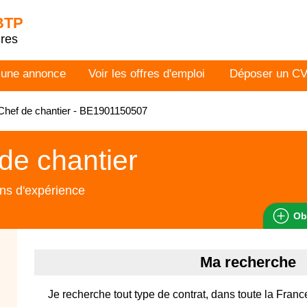
 BTP
dres
 une annonce
Voir les offres d'emploi
Déposer un C
hef de chantier - BE1901150507
de chantier
ns d'expérience
Ob
Ma recherche
Je recherche tout type de contrat, dans toute la Franc