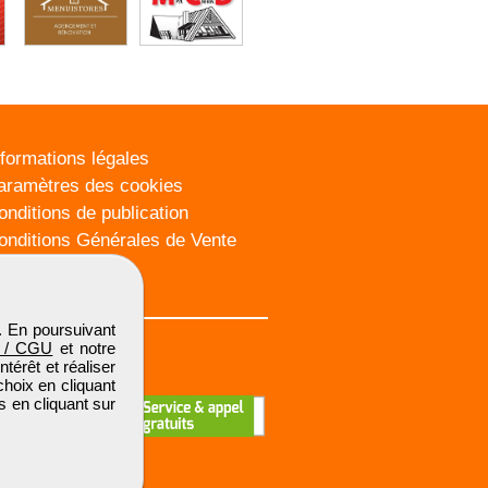
nformations légales
aramètres des cookies
onditions de publication
onditions Générales de Vente
lan du site
. En poursuivant
 / CGU
et notre
térêt et réaliser
choix en cliquant
s en cliquant sur