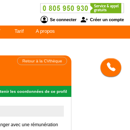
Se connecter
Créer un compte
V
Tarif
A propos
Retour à la CVthèque
tenir
les
coordonnées
de ce profil
tranger avec une rémunération