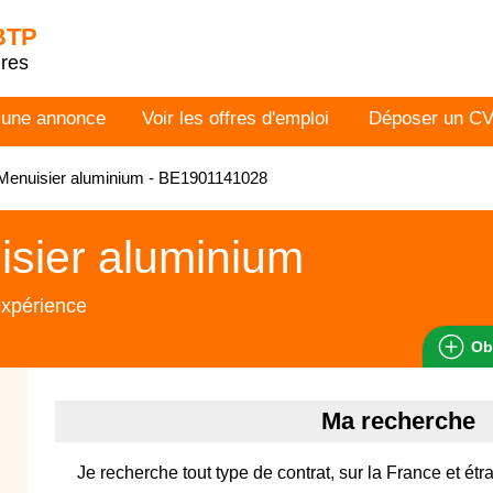
 BTP
dres
 une annonce
Voir les offres d'emploi
Déposer un C
Menuisier aluminium - BE1901141028
sier aluminium
expérience
Ob
Ma recherche
Je recherche tout type de contrat, sur la France et é