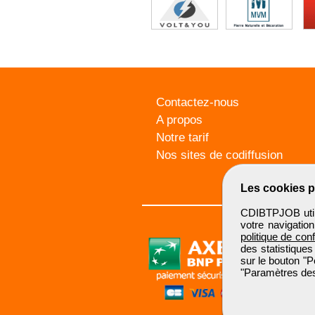
Contactez-nous
A propos
Notre tarif
Nos sites de codiffusion
Les cookies p
CDIBTPJOB utili
votre navigatio
politique de conf
des statistiques
sur le bouton "P
"Paramètres des