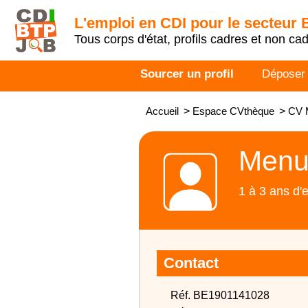
L'emploi en CDI pour le secteur
Tous corps d'état, profils cadres et non ca
Sourcer un profil
Déposer
Accueil
>
Espace CVthèque
>
CV 
Menui
1 à 3 ans d'
Contact
Réf. BE1901141028