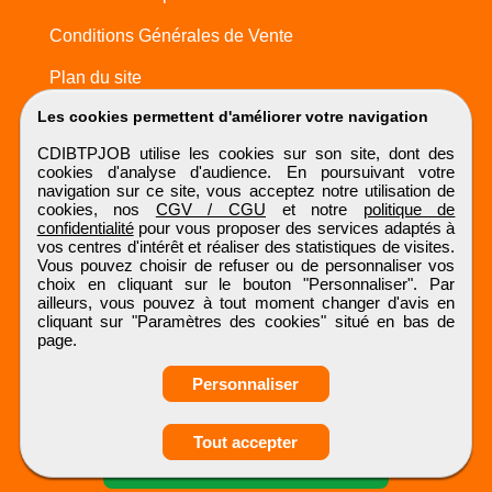
Conditions Générales de Vente
Plan du site
Les cookies permettent d'améliorer votre navigation
CDIBTPJOB utilise les cookies sur son site, dont des
cookies d'analyse d'audience. En poursuivant votre
navigation sur ce site, vous acceptez notre utilisation de
cookies, nos
CGV / CGU
et notre
politique de
confidentialité
pour vous proposer des services adaptés à
vos centres d'intérêt et réaliser des statistiques de visites.
Vous pouvez choisir de refuser ou de personnaliser vos
choix en cliquant sur le bouton "Personnaliser". Par
ailleurs, vous pouvez à tout moment changer d'avis en
cliquant sur "Paramètres des cookies" situé en bas de
page.
Personnaliser
Obtenir ses
Tout accepter
coordonnées
CDIBTPJOB
Tous droits réservés © 1999 - 2026