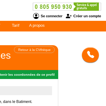
Se connecter
Créer un compte
V
Tarif
A propos
Retour à la CVthèque
nes
tenir
les
coordonnées
de ce profil
e, dans le Batiment.