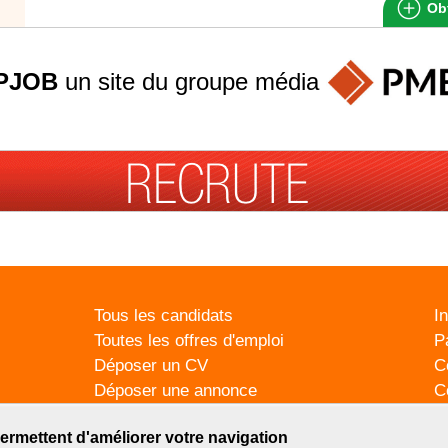
Obt
PJOB
un site du groupe
média
Tous les candidats
I
Toutes les offres d'emploi
P
Déposer un CV
C
Déposer une annonce
C
Témoignages utilisateurs
P
ermettent d'améliorer votre navigation