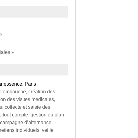
s
iales »
anessence, Paris
s d’embauche, création des
ion des visites médicales,
s, collecte et saisie des
e tout compte, gestion du plan
a campagne d’alternance,
etiens individuels, veille