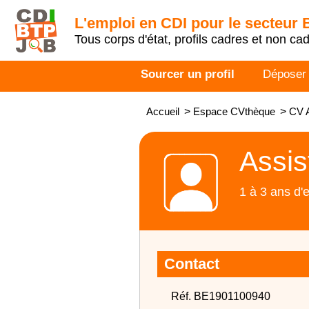
L'emploi en CDI pour le secteur
Tous corps d'état, profils cadres et non ca
Sourcer un profil
Déposer
Accueil
>
Espace CVthèque
>
CV 
Assis
1 à 3 ans d'
Contact
Réf. BE1901100940