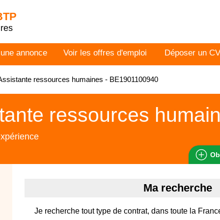
 BTP
dres
 une annonce
Voir les offres d'emploi
Déposer un C
Assistante ressources humaines - BE1901100940
tante ressources humai
expérience
Ob
Ma recherche
Je recherche tout type de contrat, dans toute la Franc