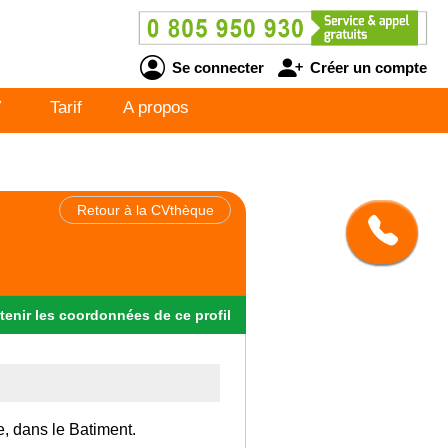
Se connecter
Créer un compte
V
Tarif
A propos
Retour à la CVthèque
tenir
les
coordonnées
de ce profil
e, dans le Batiment.