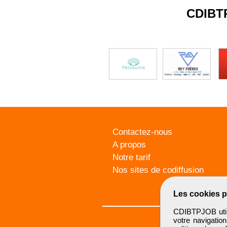
CDIBT
Contactez-nous
A propos
Notre tarif
Nos sites de codiffusion
Les cookies p
CDIBTPJOB utili
votre navigatio