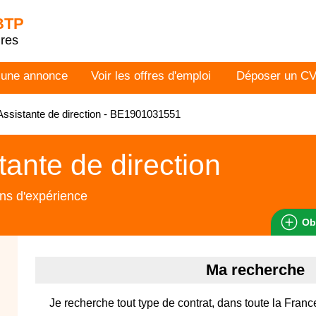
 BTP
dres
 une annonce
Voir les offres d'emploi
Déposer un C
ssistante de direction - BE1901031551
tante de direction
ns d'expérience
Ob
Ma recherche
Je recherche tout type de contrat, dans toute la Franc