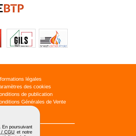
nformations légales
aramètres des cookies
onditions de publication
onditions Générales de Vente
lan du site
. En poursuivant
 / CGU
et notre