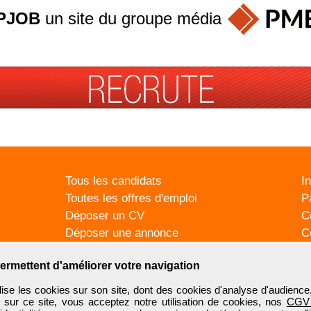
PJOB
un site du groupe
média
Tous les candidats
I
Toutes les offres d'emploi
P
Déposer un CV
C
Déposer une annonce
C
Témoignages utilisateurs
P
ermettent d'améliorer votre navigation
se les cookies sur son site, dont des cookies d'analyse d'audience
n sur ce site, vous acceptez notre utilisation de cookies, nos
CGV