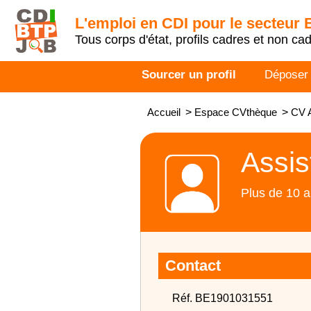
L'emploi en CDI pour le secteur
Tous corps d'état, profils cadres et non ca
Sourcer un profil
Déposer
Accueil
>
Espace CVthèque
>
CV A
Assis
Plus de 10 a
Contact
Réf. BE1901031551