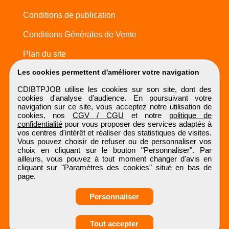
Conditions de publication
Conditions Générales de Vente
Plan du site
Les cookies permettent d'améliorer votre navigation
CDIBTPJOB utilise les cookies sur son site, dont des
cookies d'analyse d'audience. En poursuivant votre
navigation sur ce site, vous acceptez notre utilisation de
cookies, nos
CGV / CGU
et notre
politique de
confidentialité
pour vous proposer des services adaptés à
vos centres d'intérêt et réaliser des statistiques de visites.
Vous pouvez choisir de refuser ou de personnaliser vos
choix en cliquant sur le bouton "Personnaliser". Par
ailleurs, vous pouvez à tout moment changer d'avis en
cliquant sur "Paramètres des cookies" situé en bas de
page.
Personnaliser
Obtenir ses
Tout accepter