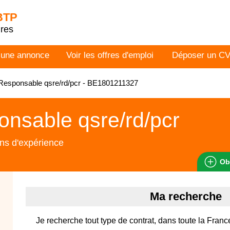
 BTP
dres
 une annonce
Voir les offres d'emploi
Déposer un C
Responsable qsre/rd/pcr - BE1801211327
nsable qsre/rd/pcr
ns d'expérience
Ob
Ma recherche
Je recherche tout type de contrat, dans toute la Franc