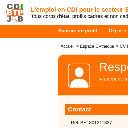
L'emploi en CDI pour le secteur
Tous corps d'état, profils cadres et non ca
Sourcer un profil
Déposer
Accueil
>
Espace CVthèque
>
CV 
Respo
Plus de 10 a
Contact
Réf. BE1801211327