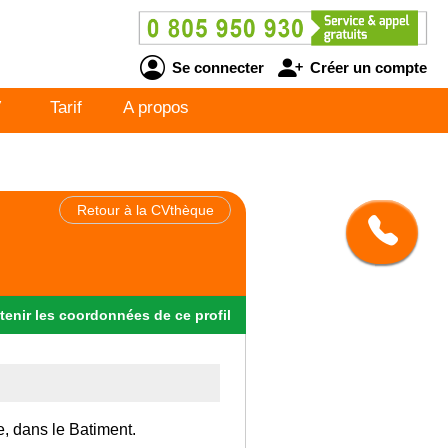
Se connecter
Créer un compte
V
Tarif
A propos
Retour à la CVthèque
tenir
les
coordonnées
de ce profil
e, dans le Batiment.