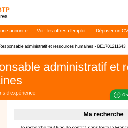
 BTP
dres
 une annonce
Voir les offres d'emploi
Déposer un C
esponsable administratif et ressources humaines - BE1701211643
nsable administratif et 
ines
ns d'expérience
Ob
Ma recherche
Je recherche tout type de contrat, dans toute la Franc