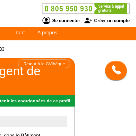
Se connecter
Créer un compte
V
Tarif
A propos
33
Retour à la CVthèque
gent de
tenir
les
coordonnées
de ce profil
e, dans le Bâtiment.