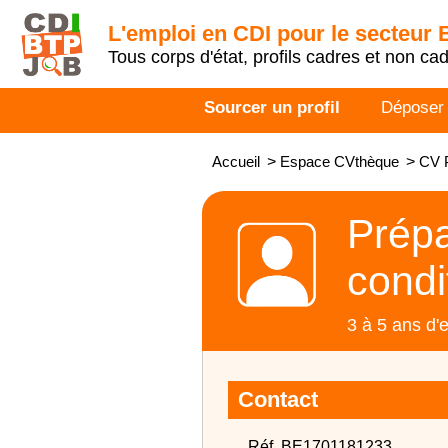
L'emploi en CDI pour le secteur
Tous corps d'état, profils cadres et non ca
Sourcer un profil
Déposer
Accueil
>
Espace CVthèque
>
CV P
Prépa
condi
3 à 5 ans d'
Contact
Réf. BE1701181233