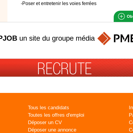
-Poser et entretenir les voies ferrées
Obt
PJOB
un site du groupe
média
Tous les candidats
I
Toutes les offres d'emploi
P
Déposer un CV
C
Déposer une annonce
C