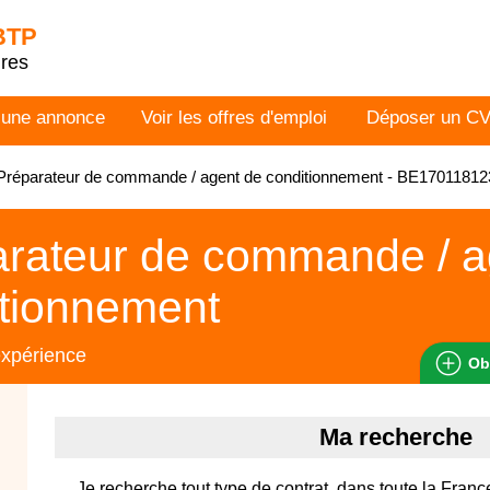
 BTP
dres
 une annonce
Voir les offres d'emploi
Déposer un C
réparateur de commande / agent de conditionnement - BE17011812
rateur de commande / a
tionnement
expérience
Ob
Ma recherche
Je recherche tout type de contrat, dans toute la Franc