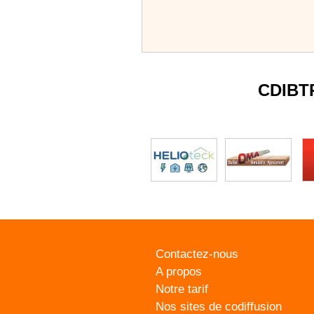
CDIBT
Contactez-nous
A propos
Notre tarif
Nos sites de codiffusion