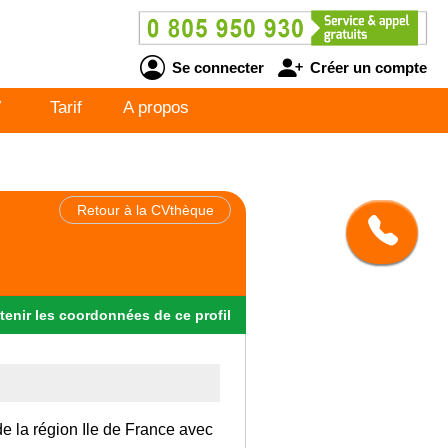
Se connecter
Créer un compte
V
Tarif
A propos
Retour à la CVthèque
tenir
les
coordonnées
de ce profil
de la région Ile de France avec