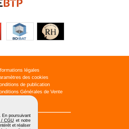
nformations légales
aramètres des cookies
onditions de publication
onditions Générales de Vente
lan du site
. En poursuivant
 / CGU
et notre
térêt et réaliser