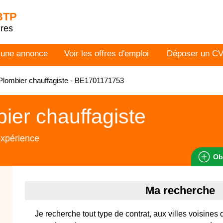
 BTP
dres
 une annonce
Voir les offres d'emploi
Déposer un C
lombier chauffagiste - BE1701171753
ier chauffagiste
expérience
Ob
Ma recherche
Je recherche tout type de contrat, aux villes voisines 