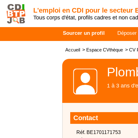
L'emploi en CDI pour le secteur
Tous corps d'état, profils cadres et non ca
Sourcer un profil
Déposer
Accueil
>
Espace CVthèque
>
CV P
Plomb
1 à 3 ans d'
Contact
Réf. BE1701171753