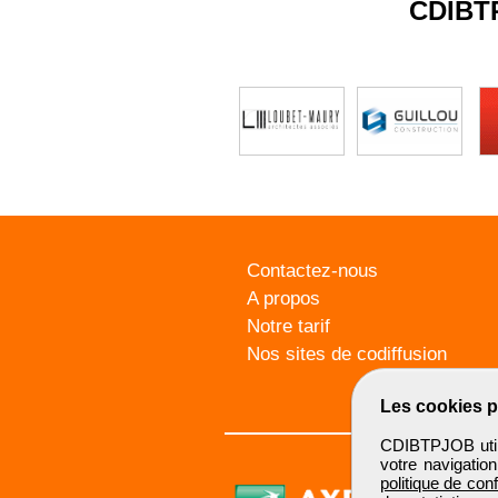
CDIBT
Contactez-nous
A propos
Notre tarif
Nos sites de codiffusion
Les cookies p
CDIBTPJOB utili
votre navigatio
politique de conf