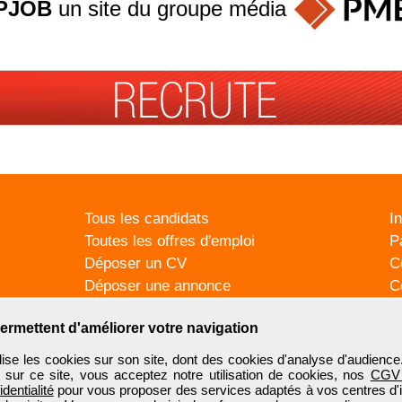
PJOB
un site du groupe
média
Tous les candidats
I
Toutes les offres d'emploi
P
Déposer un CV
C
Déposer une annonce
C
Témoignages utilisateurs
P
ermettent d'améliorer votre navigation
se les cookies sur son site, dont des cookies d'analyse d'audience
n sur ce site, vous acceptez notre utilisation de cookies, nos
CGV
identialité
pour vous proposer des services adaptés à vos centres d'in