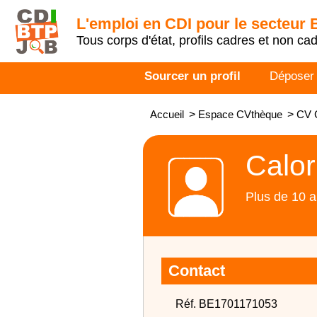
L'emploi en CDI pour le secteur
Tous corps d'état, profils cadres et non ca
Sourcer un profil
Déposer
Accueil
>
Espace CVthèque
>
CV C
Calor
Plus de 10 a
Contact
Réf. BE1701171053