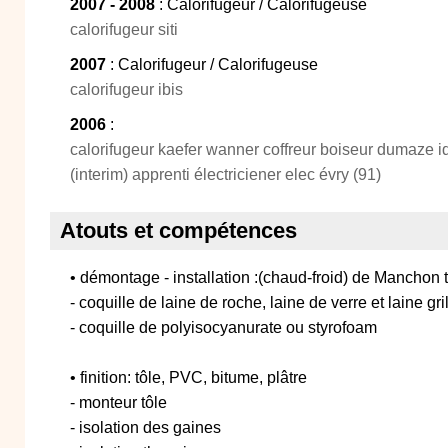
2007 - 2008
: Calorifugeur / Calorifugeuse
calorifugeur siti
2007
: Calorifugeur / Calorifugeuse
calorifugeur ibis
2006
:
calorifugeur kaefer wanner coffreur boiseur dumaze idf
(interim) apprenti électriciener elec évry (91)
Atouts et compétences
• démontage - installation :(chaud-froid) de Manch
- coquille de laine de roche, laine de verre et laine gr
- coquille de polyisocyanurate ou styrofoam
• finition: tôle, PVC, bitume, plâtre
- monteur tôle
- isolation des gaines