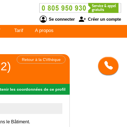
Se connecter
Créer un compte
V
Tarif
A propos
Retour à la CVthèque
p2)
tenir
les
coordonnées
de ce profil
ans le Bâtiment.