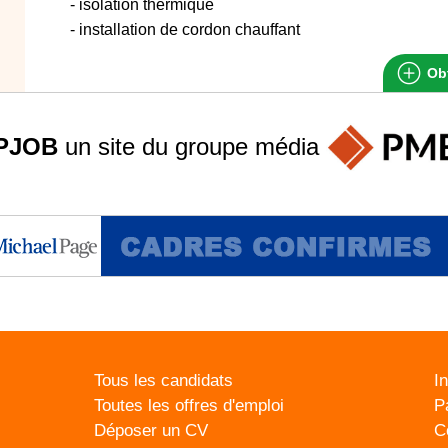
- isolation thermique
- installation de cordon chauffant
Obt
PJOB
un site du groupe
média
Tous les candidats
I
Toutes les offres d'emploi
P
Déposer un CV
C