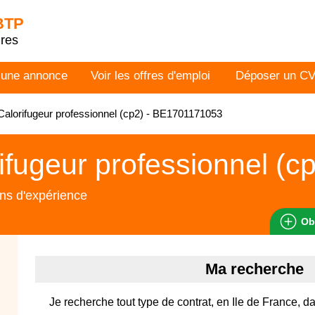
 BTP
dres
 une annonce
Voir les offres d'emploi
Déposer un C
alorifugeur professionnel (cp2) - BE1701171053
ifugeur professionnel (c
ns d'expérience
Ob
Ma recherche
Je recherche tout type de contrat, en Ile de France, d