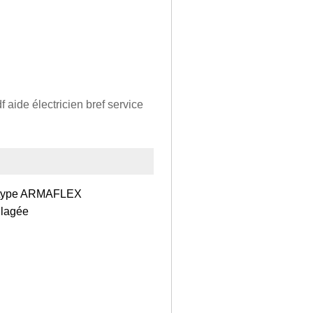
 aide électricien bref service
on type ARMAFLEX
illagée