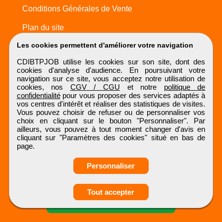
Conditions Générales de Vente
Plan du site
Les cookies permettent d'améliorer votre navigation
CDIBTPJOB utilise les cookies sur son site, dont des
cookies d'analyse d'audience. En poursuivant votre
navigation sur ce site, vous acceptez notre utilisation de
cookies, nos
CGV / CGU
et notre
politique de
confidentialité
pour vous proposer des services adaptés à
vos centres d'intérêt et réaliser des statistiques de visites.
Vous pouvez choisir de refuser ou de personnaliser vos
choix en cliquant sur le bouton "Personnaliser". Par
ailleurs, vous pouvez à tout moment changer d'avis en
cliquant sur "Paramètres des cookies" situé en bas de
page.
Personnaliser
Obtenir ses
Tout accepter
coordonnées
CDIBTPJOB
Tous droits réservés © 1999 - 2026